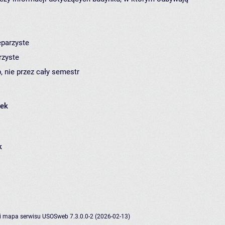
eparzyste
rzyste
, nie przez cały semestr
łek
k
i
mapa serwisu
USOSweb 7.3.0.0-2 (2026-02-13)