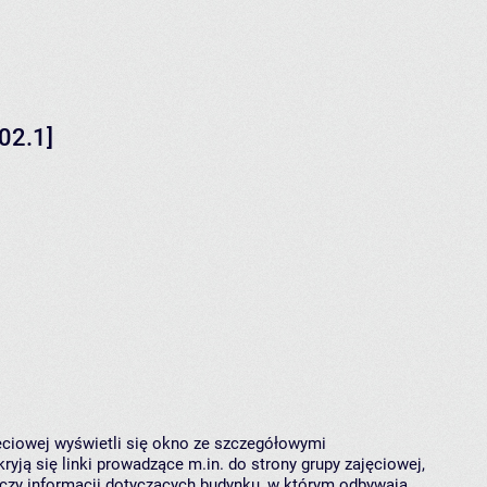
02.1]
jęciowej wyświetli się okno ze szczegółowymi
ryją się linki prowadzące m.in. do strony grupy zajęciowej,
czy informacji dotyczących budynku, w którym odbywają