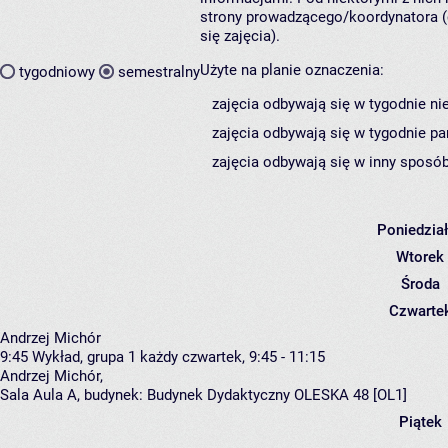
strony prowadzącego/koordynatora (
się zajęcia).
Użyte na planie oznaczenia:
tygodniowy
semestralny
zajęcia odbywają się w tygodnie ni
zajęcia odbywają się w tygodnie pa
zajęcia odbywają się w inny sposób
Poniedzia
Wtorek
Środa
Czwarte
Andrzej Michór
9:45
Wykład, grupa 1
każdy czwartek, 9:45 - 11:15
Andrzej Michór
,
Sala Aula A,
budynek:
Budynek Dydaktyczny OLESKA 48 [OL1]
Piątek