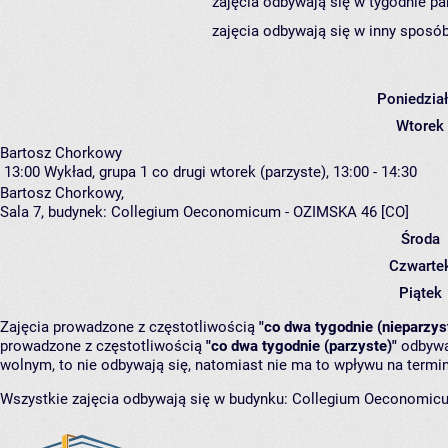
zajęcia odbywają się w tygodnie pa
zajęcia odbywają się w inny sposób
Poniedzia
Wtorek
Bartosz Chorkowy
13:00
Wykład, grupa 1
co drugi wtorek (parzyste), 13:00 - 14:30
Bartosz Chorkowy
,
Sala 7,
budynek:
Collegium Oeconomicum - OZIMSKA 46 [CO]
Środa
Czwarte
Piątek
Zajęcia prowadzone z częstotliwością
"co dwa tygodnie (nieparzys
prowadzone z częstotliwością
"co dwa tygodnie (parzyste)"
odbywaj
wolnym, to nie odbywają się, natomiast nie ma to wpływu na termin
Wszystkie zajęcia odbywają się w budynku:
Collegium Oeconomic