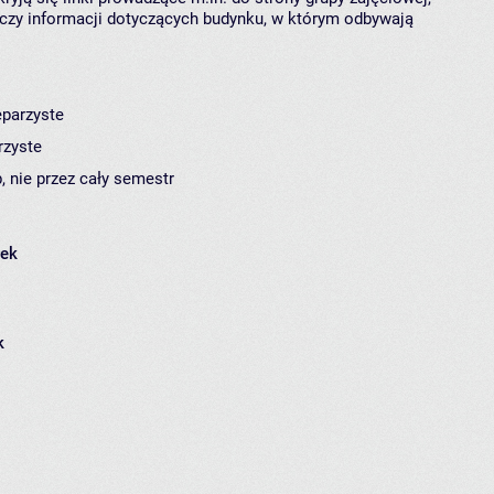
czy informacji dotyczących budynku, w którym odbywają
eparzyste
rzyste
, nie przez cały semestr
łek
k