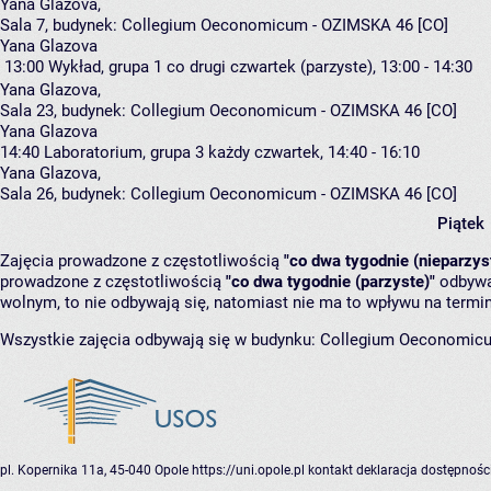
Yana Glazova
,
Sala 7,
budynek:
Collegium Oeconomicum - OZIMSKA 46 [CO]
Yana Glazova
13:00
Wykład, grupa 1
co drugi czwartek (parzyste), 13:00 - 14:30
Yana Glazova
,
Sala 23,
budynek:
Collegium Oeconomicum - OZIMSKA 46 [CO]
Yana Glazova
14:40
Laboratorium, grupa 3
każdy czwartek, 14:40 - 16:10
Yana Glazova
,
Sala 26,
budynek:
Collegium Oeconomicum - OZIMSKA 46 [CO]
Piątek
Zajęcia prowadzone z częstotliwością
"co dwa tygodnie (nieparzys
prowadzone z częstotliwością
"co dwa tygodnie (parzyste)"
odbywaj
wolnym, to nie odbywają się, natomiast nie ma to wpływu na termin
Wszystkie zajęcia odbywają się w budynku:
Collegium Oeconomic
pl. Kopernika 11a, 45-040 Opole
https://uni.opole.pl
kontakt
deklaracja dostępnośc