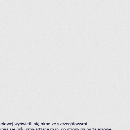
]
jęciowej wyświetli się okno ze szczegółowymi
ryją się linki prowadzące m.in. do strony grupy zajęciowej,