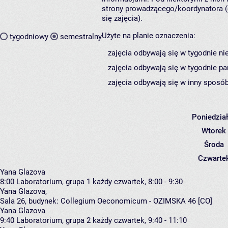
strony prowadzącego/koordynatora (
się zajęcia).
Użyte na planie oznaczenia:
tygodniowy
semestralny
zajęcia odbywają się w tygodnie ni
zajęcia odbywają się w tygodnie pa
zajęcia odbywają się w inny sposób
Poniedzia
Wtorek
Środa
Czwarte
Yana Glazova
8:00
Laboratorium, grupa 1
każdy czwartek, 8:00 - 9:30
Yana Glazova
,
Sala 26,
budynek:
Collegium Oeconomicum - OZIMSKA 46 [CO]
Yana Glazova
9:40
Laboratorium, grupa 2
każdy czwartek, 9:40 - 11:10