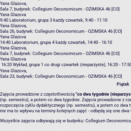
Yana Glazova
,
Sala 7,
budynek:
Collegium Oeconomicum - OZIMSKA 46 [CO]
Yana Glazova
9:40
Laboratorium, grupa 3
każdy czwartek, 9:40 - 11:10
Yana Glazova
,
Sala 26,
budynek:
Collegium Oeconomicum - OZIMSKA 46 [CO]
Yana Glazova
14:40
Laboratorium, grupa 4
każdy czwartek, 14:40 - 16:10
Yana Glazova
,
Sala 7,
budynek:
Collegium Oeconomicum - OZIMSKA 46 [CO]
Yana Glazova
16:20
Wykład, grupa 1
co drugi czwartek (nieparzyste), 16:20 - 17:5
Yana Glazova
,
Sala 23,
budynek:
Collegium Oeconomicum - OZIMSKA 46 [CO]
Piątek
Zajęcia prowadzone z częstotliwością
"co dwa tygodnie (nieparzys
(np. semestru), a potem co dwa tygodnie. Zajęcia prowadzone z cz
rozpoczęcia cyklu dydaktycznego (np. semestru), a potem co dwa ty
nie ma to wpływu na terminy kolejnych zajęć - odbędą się one dwa 
Wszystkie zajęcia odbywają się w budynku:
Collegium Oeconomic