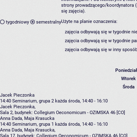
strony prowadzącego/koordynatora (
się zajęcia).
Użyte na planie oznaczenia:
tygodniowy
semestralny
zajęcia odbywają się w tygodnie ni
zajęcia odbywają się w tygodnie pa
zajęcia odbywają się w inny sposób
Poniedzia
Wtorek
Środa
Jacek Pieczonka
14:40
Seminarium, grupa 2
każda środa, 14:40 - 16:10
Jacek Pieczonka
,
Sala 2,
budynek:
Collegium Oeconomicum - OZIMSKA 46 [CO]
Anna Dada, Maja Krasucka
14:40
Seminarium, grupa 1
każda środa, 14:40 - 16:10
Anna Dada
,
Maja Krasucka
,
Sala 17,
budynek:
Collegium Oeconomicum - OZIMSKA 46 [CO]