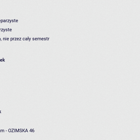
eparzyste
rzyste
, nie przez cały semestr
łek
k
um - OZIMSKA 46