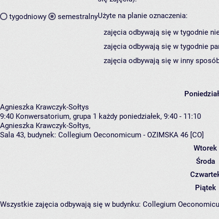
Użyte na planie oznaczenia:
tygodniowy
semestralny
zajęcia odbywają się w tygodnie ni
zajęcia odbywają się w tygodnie pa
zajęcia odbywają się w inny sposób
Poniedzia
Agnieszka Krawczyk-Sołtys
9:40
Konwersatorium, grupa 1
każdy poniedziałek, 9:40 - 11:10
Agnieszka Krawczyk-Sołtys
,
Sala 43,
budynek:
Collegium Oeconomicum - OZIMSKA 46 [CO]
Wtorek
Środa
Czwarte
Piątek
Wszystkie zajęcia odbywają się w budynku:
Collegium Oeconomic