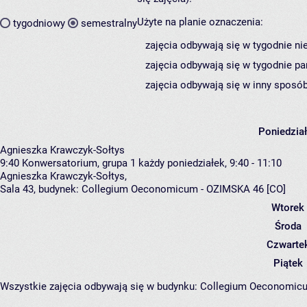
Użyte na planie oznaczenia:
tygodniowy
semestralny
zajęcia odbywają się w tygodnie ni
zajęcia odbywają się w tygodnie pa
zajęcia odbywają się w inny sposób
Poniedzia
Agnieszka Krawczyk-Sołtys
9:40
Konwersatorium, grupa 1
każdy poniedziałek, 9:40 - 11:10
Agnieszka Krawczyk-Sołtys
,
Sala 43,
budynek:
Collegium Oeconomicum - OZIMSKA 46 [CO]
Wtorek
Środa
Czwarte
Piątek
Wszystkie zajęcia odbywają się w budynku:
Collegium Oeconomic