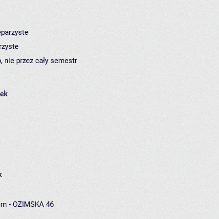
eparzyste
rzyste
, nie przez cały semestr
łek
k
um - OZIMSKA 46