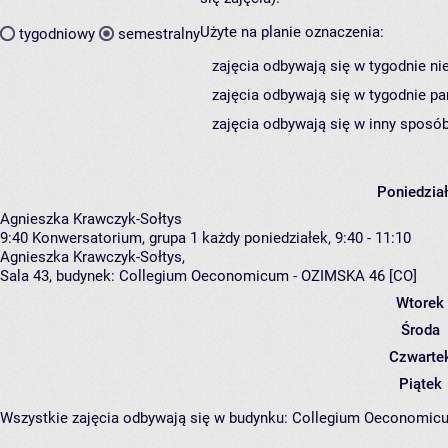
Użyte na planie oznaczenia:
tygodniowy
semestralny
zajęcia odbywają się w tygodnie ni
zajęcia odbywają się w tygodnie pa
zajęcia odbywają się w inny sposób
Poniedzia
Agnieszka Krawczyk-Sołtys
9:40
Konwersatorium, grupa 1
każdy poniedziałek, 9:40 - 11:10
Agnieszka Krawczyk-Sołtys
,
Sala 43,
budynek:
Collegium Oeconomicum - OZIMSKA 46 [CO]
Wtorek
Środa
Czwarte
Piątek
Wszystkie zajęcia odbywają się w budynku:
Collegium Oeconomic