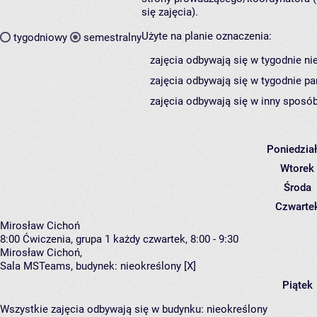
się zajęcia).
Użyte na planie oznaczenia:
tygodniowy
semestralny
zajęcia odbywają się w tygodnie ni
zajęcia odbywają się w tygodnie pa
zajęcia odbywają się w inny sposób
Poniedzia
Wtorek
Środa
Czwarte
Mirosław Cichoń
8:00
Ćwiczenia, grupa 1
każdy czwartek, 8:00 - 9:30
Mirosław Cichoń
,
Sala MSTeams,
budynek:
nieokreślony [X]
Piątek
Wszystkie zajęcia odbywają się w budynku:
nieokreślony