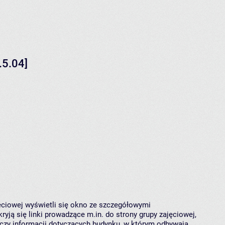
.5.04]
jęciowej wyświetli się okno ze szczegółowymi
ryją się linki prowadzące m.in. do strony grupy zajęciowej,
czy informacji dotyczących budynku, w którym odbywają