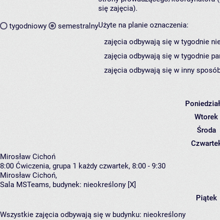
się zajęcia).
Użyte na planie oznaczenia:
tygodniowy
semestralny
zajęcia odbywają się w tygodnie ni
zajęcia odbywają się w tygodnie pa
zajęcia odbywają się w inny sposób
Poniedzia
Wtorek
Środa
Czwarte
Mirosław Cichoń
8:00
Ćwiczenia, grupa 1
każdy czwartek, 8:00 - 9:30
Mirosław Cichoń
,
Sala MSTeams,
budynek:
nieokreślony [X]
Piątek
Wszystkie zajęcia odbywają się w budynku:
nieokreślony