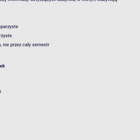
eparzyste
rzyste
, nie przez cały semestr
łek
k