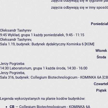
zajęcia odbywają się w tygodnie pa
zajęcia odbywają się w inny sposób
Poniedzia
Oleksandr Tashyrev
9:45
Wykład, grupa 1
każdy poniedziałek, 9:45 - 11:15
Oleksandr Tashyrev
,
Sala 1.19,
budynek:
Budynek dydaktyczny Kominka 6 [KOM]
Wtorek
Środa
Jerzy Pogrzeba
14:30
Laboratorium, grupa 1
każda środa, 14:30 - 16:00
Jerzy Pogrzeba
,
Sala 316,
budynek:
Collegium Biotechnologicum - KOMINKA 6A [CB
Czwarte
Piątek
Legenda wykorzystanych na planie kodów budynków:
CB
—
Collegium Biotechnologicum - KOMINKA 6A