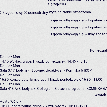
się zajęcia).
Użyte na planie oznaczenia:
tygodniowy
semestralny
zajęcia odbywają się w tygodnie ni
zajęcia odbywają się w tygodnie pa
zajęcia odbywają się w inny sposób
Poniedzia
Dariusz Man
14:45
Wykład, grupa 1
każdy poniedziałek, 14:45 - 16:15
Dariusz Man
,
Sala 3.17,
budynek:
Budynek dydaktyczny Kominka 6 [KOM]
Dariusz Man
16:30
Konwersatorium, grupa 1
każdy poniedziałek, 16:30 - 18:00
Dariusz Man
,
Sala 413 A/B,
budynek:
Collegium Biotechnologicum - KOMINKA 6A
Wtorek
Agata Wójcik
10:30
Laboratorium, grupa 2
każdy wtorek, 10:30 - 12:00