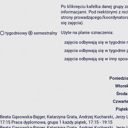
Po kliknięciu kafelka danej grupy 
informacjami. Pod niektórymi z nich
strony prowadzącego/koordynatora
się zajęcia).
Użyte na planie oznaczenia:
tygodniowy
semestralny
zajęcia odbywają się w tygodnie 
zajęcia odbywają się w tygodnie 
zajęcia odbywają się w inny spos
Poniedzi
Wtore
Środa
Czwart
Piątek
Beata Gąsowska-Bajger, Katarzyna Grata, Andrzej Kucharski, Jerzy
17:15
Praca dyplomowa, grupa 1
każdy piątek, 17:15 - 19:15
Beata Gąsowska-Bajger
,
Katarzyna Grata
,
Andrzej Kucharski
,
Jerzy 