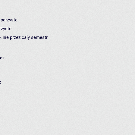
eparzyste
rzyste
, nie przez cały semestr
łek
k