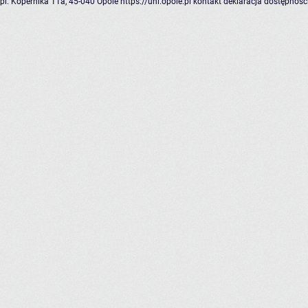
pl. Kopernika 11a, 45-040 Opole
https://uni.opole.pl
kontakt
deklaracja dostępnośc