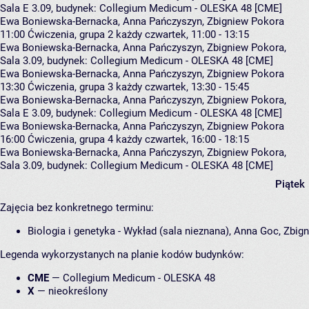
Sala E 3.09,
budynek:
Collegium Medicum - OLESKA 48 [CME]
Ewa Boniewska-Bernacka, Anna Pańczyszyn, Zbigniew Pokora
11:00
Ćwiczenia, grupa 2
każdy czwartek, 11:00 - 13:15
Ewa Boniewska-Bernacka
,
Anna Pańczyszyn
,
Zbigniew Pokora
,
Sala 3.09,
budynek:
Collegium Medicum - OLESKA 48 [CME]
Ewa Boniewska-Bernacka, Anna Pańczyszyn, Zbigniew Pokora
13:30
Ćwiczenia, grupa 3
każdy czwartek, 13:30 - 15:45
Ewa Boniewska-Bernacka
,
Anna Pańczyszyn
,
Zbigniew Pokora
,
Sala E 3.09,
budynek:
Collegium Medicum - OLESKA 48 [CME]
Ewa Boniewska-Bernacka, Anna Pańczyszyn, Zbigniew Pokora
16:00
Ćwiczenia, grupa 4
każdy czwartek, 16:00 - 18:15
Ewa Boniewska-Bernacka
,
Anna Pańczyszyn
,
Zbigniew Pokora
,
Sala 3.09,
budynek:
Collegium Medicum - OLESKA 48 [CME]
Piątek
Zajęcia bez konkretnego terminu:
Biologia i genetyka - Wykład (sala nieznana), Anna Goc, Zbi
Legenda wykorzystanych na planie kodów budynków:
CME
—
Collegium Medicum - OLESKA 48
X
—
nieokreślony