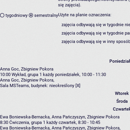
się zajęcia).
Użyte na planie oznaczenia:
tygodniowy
semestralny
zajęcia odbywają się w tygodnie ni
zajęcia odbywają się w tygodnie pa
zajęcia odbywają się w inny sposób
Poniedzia
Anna Goc, Zbigniew Pokora
10:00
Wykład, grupa 1
każdy poniedziałek, 10:00 - 11:30
Anna Goc
,
Zbigniew Pokora
,
Sala MSTeams,
budynek:
nieokreślony [X]
Wtorek
Środa
Czwarte
Ewa Boniewska-Bernacka, Anna Pańczyszyn, Zbigniew Pokora
8:30
Ćwiczenia, grupa 1
każdy czwartek, 8:30 - 10:45
Ewa Boniewska-Bernacka
,
Anna Pańczyszyn
,
Zbigniew Pokora
,