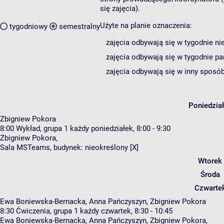
się zajęcia).
Użyte na planie oznaczenia:
tygodniowy
semestralny
zajęcia odbywają się w tygodnie ni
zajęcia odbywają się w tygodnie pa
zajęcia odbywają się w inny sposób
Poniedzia
Zbigniew Pokora
8:00
Wykład, grupa 1
każdy poniedziałek, 8:00 - 9:30
Zbigniew Pokora
,
Sala MSTeams,
budynek:
nieokreślony [X]
Wtorek
Środa
Czwarte
Ewa Boniewska-Bernacka, Anna Pańczyszyn, Zbigniew Pokora
8:30
Ćwiczenia, grupa 1
każdy czwartek, 8:30 - 10:45
Ewa Boniewska-Bernacka
,
Anna Pańczyszyn
,
Zbigniew Pokora
,