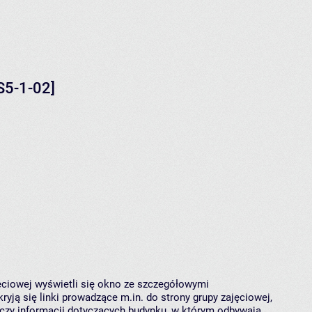
S5-1-02]
jęciowej wyświetli się okno ze szczegółowymi
ryją się linki prowadzące m.in. do strony grupy zajęciowej,
czy informacji dotyczących budynku, w którym odbywają