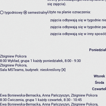
się zajęcia).
Użyte na planie oznaczenia:
tygodniowy
semestralny
zajęcia odbywają się w tygodnie ni
zajęcia odbywają się w tygodnie pa
zajęcia odbywają się w inny sposób
Poniedzia
Zbigniew Pokora
8:00
Wykład, grupa 1
każdy poniedziałek, 8:00 - 9:30
Zbigniew Pokora
,
Sala MSTeams,
budynek:
nieokreślony [X]
Wtorek
Środa
Czwarte
Ewa Boniewska-Bernacka, Anna Pańczyszyn, Zbigniew Pokora
8:30
Ćwiczenia, grupa 1
każdy czwartek, 8:30 - 10:45
Ewa Boniewska-Bernacka
,
Anna Pańczyszyn
,
Zbigniew Pokora
,