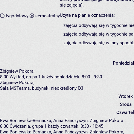
się zajęcia).
Użyte na planie oznaczenia:
tygodniowy
semestralny
zajęcia odbywają się w tygodnie ni
zajęcia odbywają się w tygodnie pa
zajęcia odbywają się w inny sposób
Poniedzia
Zbigniew Pokora
8:00
Wykład, grupa 1
każdy poniedziałek, 8:00 - 9:30
Zbigniew Pokora
,
Sala MSTeams,
budynek:
nieokreślony [X]
Wtorek
Środa
Czwarte
Ewa Boniewska-Bernacka, Anna Pańczyszyn, Zbigniew Pokora
8:30
Ćwiczenia, grupa 1
każdy czwartek, 8:30 - 10:45
Ewa Boniewska-Bernacka
,
Anna Pańczyszyn
,
Zbigniew Pokora
,