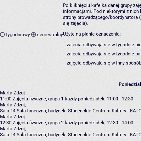
Po kliknięciu kafelka danej grupy za
informacjami. Pod niektórymi z nich k
strony prowadzącego/koordynatora (
się zajęcia).
Użyte na planie oznaczenia:
tygodniowy
semestralny
zajęcia odbywają się w tygodnie ni
zajęcia odbywają się w tygodnie pa
zajęcia odbywają się w inny sposób
Poniedzia
Marta Zdzuj
11:00
Zajęcia fizyczne, grupa 1
każdy poniedziałek, 11:00 - 12:30
Marta Zdzuj
,
Sala 14 Sala taneczna,
budynek:
Studenckie Centrum Kultury - KAT
Marta Zdzuj
12:30
Zajęcia fizyczne, grupa 2
każdy poniedziałek, 12:30 - 14:00
Marta Zdzuj
,
Sala 14 Sala taneczna,
budynek:
Studenckie Centrum Kultury - KAT