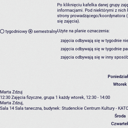
Po kliknięciu kafelka danej grupy za
informacjami. Pod niektórymi z nich k
strony prowadzącego/koordynatora (
się zajęcia).
Użyte na planie oznaczenia:
tygodniowy
semestralny
zajęcia odbywają się w tygodnie ni
zajęcia odbywają się w tygodnie pa
zajęcia odbywają się w inny sposób
Poniedzia
Wtorek
Marta Zdzuj
12:30
Zajęcia fizyczne, grupa 1
każdy wtorek, 12:30 - 14:00
Marta Zdzuj
,
Sala 14 Sala taneczna,
budynek:
Studenckie Centrum Kultury - KAT
Środa
Czwarte