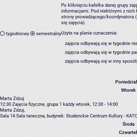
Po kliknięciu kafelka danej grupy za
informacjami. Pod niektórymi z nich k
strony prowadzącego/koordynatora (
się zajęcia).
Użyte na planie oznaczenia:
tygodniowy
semestralny
zajęcia odbywają się w tygodnie ni
zajęcia odbywają się w tygodnie pa
zajęcia odbywają się w inny sposób
Poniedzia
Wtorek
Marta Zdzuj
12:30
Zajęcia fizyczne, grupa 1
każdy wtorek, 12:30 - 14:00
Marta Zdzuj
,
Sala 14 Sala taneczna,
budynek:
Studenckie Centrum Kultury - KAT
Środa
Czwarte