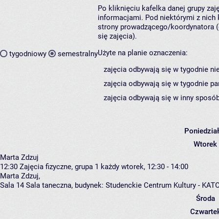
Po kliknięciu kafelka danej grupy za
informacjami. Pod niektórymi z nich k
strony prowadzącego/koordynatora (
się zajęcia).
Użyte na planie oznaczenia:
tygodniowy
semestralny
zajęcia odbywają się w tygodnie ni
zajęcia odbywają się w tygodnie pa
zajęcia odbywają się w inny sposób
Poniedzia
Wtorek
Marta Zdzuj
12:30
Zajęcia fizyczne, grupa 1
każdy wtorek, 12:30 - 14:00
Marta Zdzuj
,
Sala 14 Sala taneczna,
budynek:
Studenckie Centrum Kultury - KAT
Środa
Czwarte