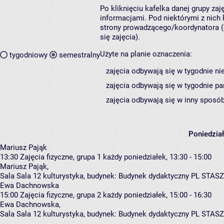
Po kliknięciu kafelka danej grupy za
informacjami. Pod niektórymi z nich k
strony prowadzącego/koordynatora (
się zajęcia).
Użyte na planie oznaczenia:
tygodniowy
semestralny
zajęcia odbywają się w tygodnie ni
zajęcia odbywają się w tygodnie pa
zajęcia odbywają się w inny sposób
Poniedzia
Mariusz Pająk
13:30
Zajęcia fizyczne, grupa 1
każdy poniedziałek, 13:30 - 15:00
Mariusz Pająk
,
Sala Sala 12 kulturystyka,
budynek:
Budynek dydaktyczny PL STASZ
Ewa Dachnowska
15:00
Zajęcia fizyczne, grupa 2
każdy poniedziałek, 15:00 - 16:30
Ewa Dachnowska
,
Sala Sala 12 kulturystyka,
budynek:
Budynek dydaktyczny PL STASZ