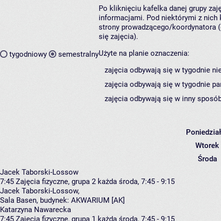
Po kliknięciu kafelka danej grupy za
informacjami. Pod niektórymi z nich k
strony prowadzącego/koordynatora (
się zajęcia).
Użyte na planie oznaczenia:
tygodniowy
semestralny
zajęcia odbywają się w tygodnie ni
zajęcia odbywają się w tygodnie pa
zajęcia odbywają się w inny sposób
Poniedzia
Wtorek
Środa
Jacek Taborski-Lossow
7:45
Zajęcia fizyczne, grupa 2
każda środa, 7:45 - 9:15
Jacek Taborski-Lossow
,
Sala Basen,
budynek:
AKWARIUM [AK]
Katarzyna Nawarecka
7:45
Zajęcia fizyczne, grupa 1
każda środa, 7:45 - 9:15