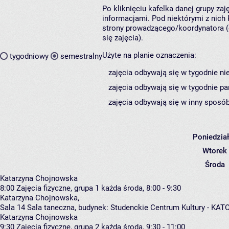
Po kliknięciu kafelka danej grupy za
informacjami. Pod niektórymi z nich k
strony prowadzącego/koordynatora (
się zajęcia).
Użyte na planie oznaczenia:
tygodniowy
semestralny
zajęcia odbywają się w tygodnie ni
zajęcia odbywają się w tygodnie pa
zajęcia odbywają się w inny sposób
Poniedzia
Wtorek
Środa
Katarzyna Chojnowska
8:00
Zajęcia fizyczne, grupa 1
każda środa, 8:00 - 9:30
Katarzyna Chojnowska
,
Sala 14 Sala taneczna,
budynek:
Studenckie Centrum Kultury - KAT
Katarzyna Chojnowska
9:30
Zajęcia fizyczne, grupa 2
każda środa, 9:30 - 11:00