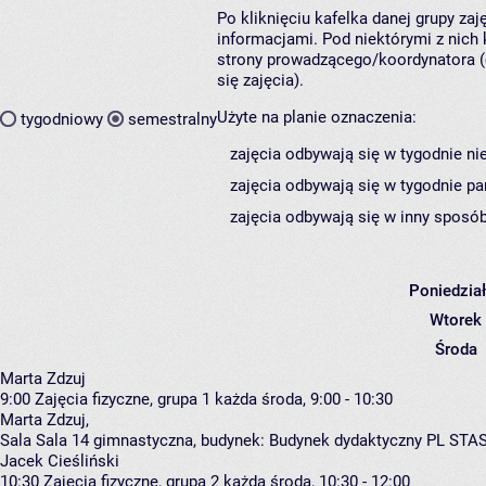
Po kliknięciu kafelka danej grupy za
informacjami. Pod niektórymi z nich k
strony prowadzącego/koordynatora (
się zajęcia).
Użyte na planie oznaczenia:
tygodniowy
semestralny
zajęcia odbywają się w tygodnie ni
zajęcia odbywają się w tygodnie pa
zajęcia odbywają się w inny sposób
Poniedzia
Wtorek
Środa
Marta Zdzuj
9:00
Zajęcia fizyczne, grupa 1
każda środa, 9:00 - 10:30
Marta Zdzuj
,
Sala Sala 14 gimnastyczna,
budynek:
Budynek dydaktyczny PL STA
Jacek Cieśliński
10:30
Zajęcia fizyczne, grupa 2
każda środa, 10:30 - 12:00