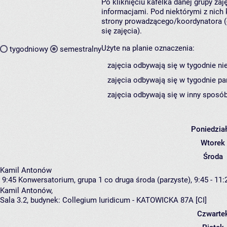
Po kliknięciu kafelka danej grupy za
informacjami. Pod niektórymi z nich k
strony prowadzącego/koordynatora (
się zajęcia).
Użyte na planie oznaczenia:
tygodniowy
semestralny
zajęcia odbywają się w tygodnie ni
zajęcia odbywają się w tygodnie pa
zajęcia odbywają się w inny sposób
Poniedzia
Wtorek
Środa
Kamil Antonów
9:45
Konwersatorium, grupa 1
co druga środa (parzyste), 9:45 - 11:
Kamil Antonów
,
Sala 3.2,
budynek:
Collegium Iuridicum - KATOWICKA 87A [CI]
Czwarte