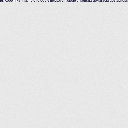
pl. Kopernika 11a, 45-040 Opole
https://uni.opole.pl
kontakt
deklaracja dostępnośc