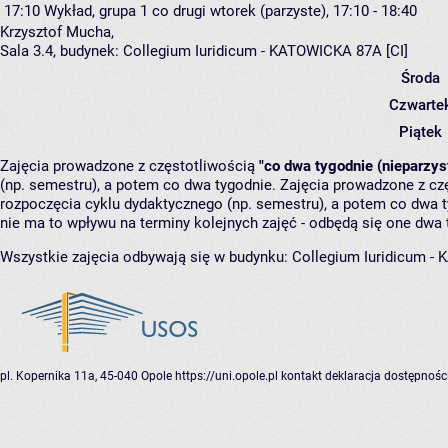
17:10
Wykład, grupa 1
co drugi wtorek (parzyste), 17:10 - 18:40
Krzysztof Mucha
,
Sala 3.4,
budynek:
Collegium Iuridicum - KATOWICKA 87A [CI]
Środa
Czwarte
Piątek
Zajęcia prowadzone z częstotliwością
"co dwa tygodnie (nieparzys
(np. semestru), a potem co dwa tygodnie. Zajęcia prowadzone z cz
rozpoczęcia cyklu dydaktycznego (np. semestru), a potem co dwa ty
nie ma to wpływu na terminy kolejnych zajęć - odbędą się one dwa 
Wszystkie zajęcia odbywają się w budynku:
Collegium Iuridicum -
pl. Kopernika 11a, 45-040 Opole
https://uni.opole.pl
kontakt
deklaracja dostępnośc