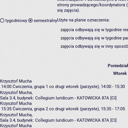
strony prowadzącego/koordynatora (
się zajęcia).
Użyte na planie oznaczenia:
tygodniowy
semestralny
zajęcia odbywają się w tygodnie ni
zajęcia odbywają się w tygodnie pa
zajęcia odbywają się w inny sposób
Poniedzia
Wtorek
Krzysztof Mucha
14:00
Ćwiczenia, grupa 1
co drugi wtorek (parzyste), 14:00 - 15:30
Krzysztof Mucha
,
Sala 3.4,
budynek:
Collegium Iuridicum - KATOWICKA 87A [CI]
Krzysztof Mucha
15:35
Ćwiczenia, grupa 2
co drugi wtorek (parzyste), 15:35 - 17:05
Krzysztof Mucha
,
Sala 3.4,
budynek:
Collegium Iuridicum - KATOWICKA 87A [CI]
Krzysztof Mucha