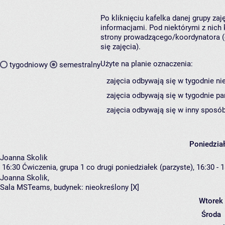
Po kliknięciu kafelka danej grupy za
informacjami. Pod niektórymi z nich k
strony prowadzącego/koordynatora (
się zajęcia).
Użyte na planie oznaczenia:
tygodniowy
semestralny
zajęcia odbywają się w tygodnie ni
zajęcia odbywają się w tygodnie pa
zajęcia odbywają się w inny sposób
Poniedzia
Joanna Skolik
16:30
Ćwiczenia, grupa 1
co drugi poniedziałek (parzyste), 16:30 - 
Joanna Skolik
,
Sala MSTeams,
budynek:
nieokreślony [X]
Wtorek
Środa