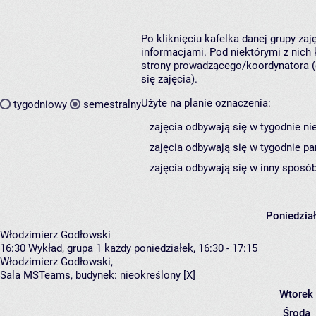
Po kliknięciu kafelka danej grupy za
informacjami. Pod niektórymi z nich k
strony prowadzącego/koordynatora (
się zajęcia).
Użyte na planie oznaczenia:
tygodniowy
semestralny
zajęcia odbywają się w tygodnie ni
zajęcia odbywają się w tygodnie pa
zajęcia odbywają się w inny sposób
Poniedzia
Włodzimierz Godłowski
16:30
Wykład, grupa 1
każdy poniedziałek, 16:30 - 17:15
Włodzimierz Godłowski
,
Sala MSTeams,
budynek:
nieokreślony [X]
Wtorek
Środa