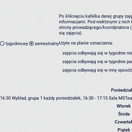
Po kliknięciu kafelka danej grupy za
informacjami. Pod niektórymi z nich k
strony prowadzącego/koordynatora (
się zajęcia).
Użyte na planie oznaczenia:
tygodniowy
semestralny
zajęcia odbywają się w tygodnie ni
zajęcia odbywają się w tygodnie pa
zajęcia odbywają się w inny sposób
Poniedzia
16:30
Wykład, grupa 1
każdy poniedziałek, 16:30 - 17:15
Sala MSTe
Wtorek
Środa
Czwarte
Piątek