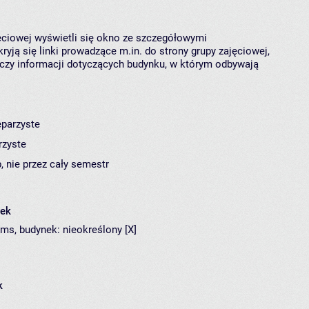
jęciowej wyświetli się okno ze szczegółowymi
ryją się linki prowadzące m.in. do strony grupy zajęciowej,
czy informacji dotyczących budynku, w którym odbywają
eparzyste
rzyste
, nie przez cały semestr
łek
ams,
budynek:
nieokreślony [X]
k