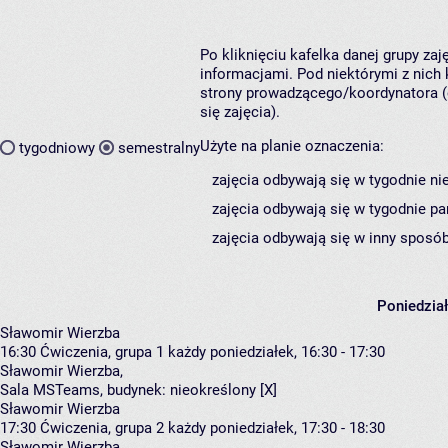
Po kliknięciu kafelka danej grupy za
informacjami. Pod niektórymi z nich k
strony prowadzącego/koordynatora (
się zajęcia).
Użyte na planie oznaczenia:
tygodniowy
semestralny
zajęcia odbywają się w tygodnie ni
zajęcia odbywają się w tygodnie pa
zajęcia odbywają się w inny sposób
Poniedzia
Sławomir Wierzba
16:30
Ćwiczenia, grupa 1
każdy poniedziałek, 16:30 - 17:30
Sławomir Wierzba
,
Sala MSTeams,
budynek:
nieokreślony [X]
Sławomir Wierzba
17:30
Ćwiczenia, grupa 2
każdy poniedziałek, 17:30 - 18:30
Sławomir Wierzba
,