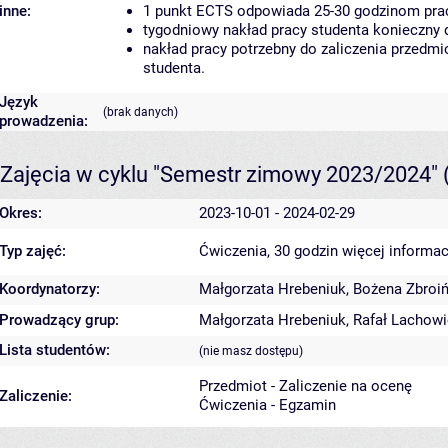
inne:
1 punkt ECTS odpowiada 25-30 godzinom pracy
tygodniowy nakład pracy studenta konieczny 
nakład pracy potrzebny do zaliczenia przedm
studenta.
Język
(brak danych)
prowadzenia:
Zajęcia w cyklu "Semestr zimowy 2023/2024"
Okres:
2023-10-01 - 2024-02-29
Typ zajęć:
Ćwiczenia, 30 godzin
więcej informac
Koordynatorzy:
Małgorzata Hrebeniuk
,
Bożena Zbroi
Prowadzący grup:
Małgorzata Hrebeniuk
,
Rafał Lachowi
Lista studentów:
(nie masz dostępu)
Przedmiot - Zaliczenie na ocenę
Zaliczenie:
Ćwiczenia - Egzamin