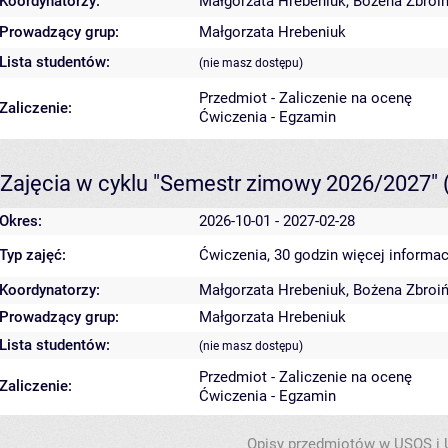
Koordynatorzy:
Małgorzata Hrebeniuk
,
Bożena Zbroi
Prowadzący grup:
Małgorzata Hrebeniuk
Lista studentów:
(nie masz dostępu)
Przedmiot - Zaliczenie na ocenę
Zaliczenie:
Ćwiczenia - Egzamin
Zajęcia w cyklu "Semestr zimowy 2026/2027"
Okres:
2026-10-01 - 2027-02-28
Typ zajęć:
Ćwiczenia, 30 godzin
więcej informac
Koordynatorzy:
Małgorzata Hrebeniuk
,
Bożena Zbroi
Prowadzący grup:
Małgorzata Hrebeniuk
Lista studentów:
(nie masz dostępu)
Przedmiot - Zaliczenie na ocenę
Zaliczenie:
Ćwiczenia - Egzamin
Opisy przedmiotów w USOS i