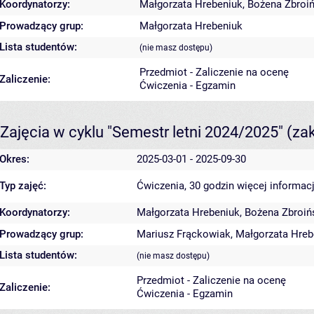
Koordynatorzy:
Małgorzata Hrebeniuk
,
Bożena Zbroi
Prowadzący grup:
Małgorzata Hrebeniuk
Lista studentów:
(nie masz dostępu)
Przedmiot - Zaliczenie na ocenę
Zaliczenie:
Ćwiczenia - Egzamin
Zajęcia w cyklu "Semestr letni 2024/2025"
(za
Okres:
2025-03-01 - 2025-09-30
Typ zajęć:
Ćwiczenia, 30 godzin
więcej informacj
Koordynatorzy:
Małgorzata Hrebeniuk
,
Bożena Zbroiń
Prowadzący grup:
Mariusz Frąckowiak
,
Małgorzata Hreb
Lista studentów:
(nie masz dostępu)
Przedmiot - Zaliczenie na ocenę
Zaliczenie:
Ćwiczenia - Egzamin