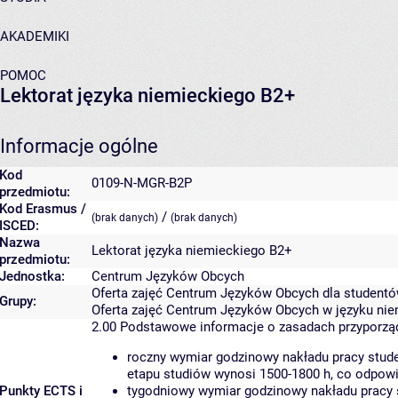
AKADEMIKI
POMOC
Lektorat języka niemieckiego B2+
Informacje ogólne
Kod
0109-N-MGR-B2P
przedmiotu:
Kod Erasmus /
/
(brak danych)
(brak danych)
ISCED:
Nazwa
Lektorat języka niemieckiego B2+
przedmiotu:
Jednostka:
Centrum Języków Obcych
Oferta zajęć Centrum Języków Obcych dla studentó
Grupy:
Oferta zajęć Centrum Języków Obcych w języku nie
2.00
Podstawowe informacje o zasadach przyporz
roczny wymiar godzinowy nakładu pracy stude
etapu studiów wynosi 1500-1800 h, co odpow
Punkty ECTS i
tygodniowy wymiar godzinowy nakładu pracy 