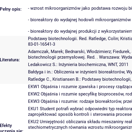
- wzrost mikroorganizmów jako podstawa rozwoju b
Pełny opis:
- bioreaktory do wydajnej hodowli mikroorganizmów
- bioreaktory do wydajnej produkcji z wykorzystani
Podstawy biotechnologii. Red. Ratledge, Colin; Kri
83-01-16541-3
Adamczak, Marek; Bednarski, Włodzimierz; Fiedurek,
biotechnologii przemysłowej. Red. . Warszawa: Wyd
Literatura:
Ledakowicz S.: Inżynieria biochemiczna, WNT, 2011
Bałdyga i in.: Obliczenia w inżynierii bioreaktorów, 
Ratledge C., Kristiansen B.: Podstawy biotechnologii
EKW1 Objaśnia i rozumie zjawiska i procesy rządząc
EKW2 Objaśnia i rozumie specyfikę bioprocesów, rodz
EKW3 Objaśnia i rozumie: rodzaje bioreaktorów, prz
EKU1 Student potrafi wybrać odpowiedni typ reaktor
zaprojektować sposób kontroli i sterowania proces
EKU2 Umiejętność obliczania składu mieszaniny rea
Efekty
stechiometrycznych równania wzrostu mikroorganiz
uczenia się: