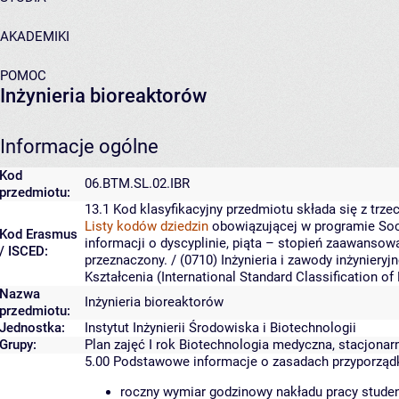
AKADEMIKI
POMOC
Inżynieria bioreaktorów
Informacje ogólne
Kod
06.BTM.SL.02.IBR
przedmiotu:
13.1
Kod klasyfikacyjny przedmiotu składa się z trzec
Listy kodów dziedzin
obowiązującej w programie Soc
Kod Erasmus
informacji o dyscyplinie, piąta – stopień zaawansow
/ ISCED:
przeznaczony.
/ (0710) Inżynieria i zawody inżyniery
Kształcenia (International Standard Classification 
Nazwa
Inżynieria bioreaktorów
przedmiotu:
Jednostka:
Instytut Inżynierii Środowiska i Biotechnologii
Grupy:
Plan zajęć I rok Biotechnologia medyczna, stacjonar
5.00
Podstawowe informacje o zasadach przyporzą
roczny wymiar godzinowy nakładu pracy studen