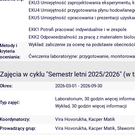
EKU3 Umiejętność zaprojektowania eksperymentu, kt
EKU4 Umiejętność przygotowania płynu hodowlanego,
EKU5 Umiejętność opracowania i prezentacji uzysk
EKK1 Potrafi pracować indywidualnie i w zespole
EKK2 Odpowiedzialność za pracę z materiałem biol
Wykład: zaliczenie za ocenę na podstawie obecności
Metody i
kryteria
Ćwiczenia laboratoryjne: przygotowanie, monitorow
oceniania:
Zajęcia w cyklu "Semestr letni 2025/2026"
(w t
Okres:
2026-03-01 - 2026-09-30
Laboratorium, 30 godzin
więcej informa
Typ zajęć:
Wykład, 30 godzin
więcej informacji
Koordynatorzy:
Vira Hovorukha
,
Kacper Matik
Prowadzący grup:
Vira Hovorukha
,
Kacper Matik
,
Sławomi