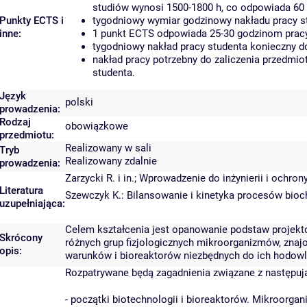
studiów wynosi 1500-1800 h, co odpowiada 60
Punkty ECTS i
tygodniowy wymiar godzinowy nakładu pracy st
inne:
1 punkt ECTS odpowiada 25-30 godzinom pracy 
tygodniowy nakład pracy studenta konieczny d
nakład pracy potrzebny do zaliczenia przedmi
studenta.
Język
polski
prowadzenia:
Rodzaj
obowiązkowe
przedmiotu:
Realizowany w sali
Tryb
Realizowany zdalnie
prowadzenia:
Zarzycki R. i in.; Wprowadzenie do inżynierii i ochro
Literatura
Szewczyk K.: Bilansowanie i kinetyka procesów bioc
uzupełniająca:
Celem kształcenia jest opanowanie podstaw projekto
Skrócony
różnych grup fizjologicznych mikroorganizmów, zn
opis:
warunków i bioreaktorów niezbędnych do ich hodowl
Rozpatrywane będą zagadnienia związane z następuj
- początki biotechnologii i bioreaktorów. Mikroorga