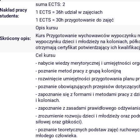
suma ECTS: 2
Nakład pracy
1 ECTS = 36h udział w zajęciach
studenta:
1 ECTS = 30h przygotowanie do zajęć
Opis kursu
Kurs Przygotowanie wychowawców wypoczynku ma
Skrócony opis:
wypoczynku dzieci i młodzieży na koloniach, pół
otrzymają certyfikat potwierdzający ich kwalifi
Cel kursu
- nabycie wiedzy merytorycznej i umiejętności org
- poznanie metod pracy z grupą kolonijną
- rozwinięcie umiejętności przygotowania planu
- poznanie obowiązujących przepisów dotyczącyc
- zapoznanie się z formami i metodami pracy z dz
i koloniach.
- zapoznanie z zasadami prawidłowego odżywiania 
- zrozumienie rozwoju dzieci i młodzieży oraz po
siłowej oraz gibkości).
- poznanie teoretycznych podstaw zajęć ruchowych
młodego człowieka.