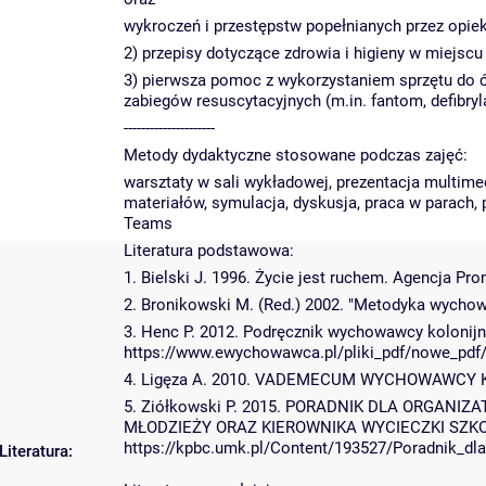
wykroczeń i przestępstw popełnianych przez opi
2) przepisy dotyczące zdrowia i higieny w miejsc
3) pierwsza pomoc z wykorzystaniem sprzętu do 
zabiegów resuscytacyjnych (m.in. fantom, defibryl
---------------------
Metody dydaktyczne stosowane podczas zajęć:
warsztaty w sali wykładowej, prezentacja multimed
materiałów, symulacja, dyskusja, praca w parach,
Teams
Literatura podstawowa:
1. Bielski J. 1996. Życie jest ruchem. Agencja P
2. Bronikowski M. (Red.) 2002. "Metodyka wycho
3. Henc P. 2012. Podręcznik wychowawcy kolonijn
https://www.ewychowawca.pl/pliki_pdf/nowe_p
4. Ligęza A. 2010. VADEMECUM WYCHOWAWCY 
5. Ziółkowski P. 2015. PORADNIK DLA ORGAN
MŁODZIEŻY ORAZ KIEROWNIKA WYCIECZKI SZKOLN
https://kpbc.umk.pl/Content/193527/Poradnik_d
Literatura: