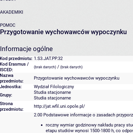
AKADEMIKI
POMOC
Przygotowanie wychowawców wypoczynku
Informacje ogólne
Kod przedmiotu:
1.S3.JAT.PP.32
Kod Erasmus /
/
(brak danych)
(brak danych)
ISCED:
Nazwa
Przygotowanie wychowawców wypoczynku
przedmiotu:
Jednostka:
Wydział Filologiczny
Studia stacjonarne
Grupy:
Studia stacjonarne
Strona
http://jat.wfil.uni.opole.pl/
przedmiotu:
2.00
Podstawowe informacje o zasadach przypor
roczny wymiar godzinowy nakładu pracy stu
etapu studiów wynosi 1500-1800 h, co odpo