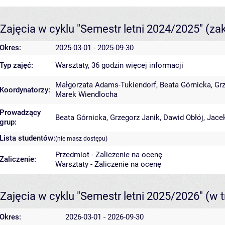
Zajęcia w cyklu "Semestr letni 2024/2025"
(za
Okres:
2025-03-01 - 2025-09-30
Typ zajęć:
Warsztaty, 36 godzin
więcej informacji
Małgorzata Adams-Tukiendorf
,
Beata Górnicka
,
Gr
Koordynatorzy:
Marek Wiendlocha
Prowadzący
Beata Górnicka
,
Grzegorz Janik
,
Dawid Obłój
,
Jace
grup:
Lista studentów:
(nie masz dostępu)
Przedmiot - Zaliczenie na ocenę
Zaliczenie:
Warsztaty - Zaliczenie na ocenę
Zajęcia w cyklu "Semestr letni 2025/2026"
(w t
Okres:
2026-03-01 - 2026-09-30