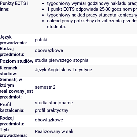
Punkty ECTS i
tygodniowy wymiar godzinowy nakładu pracy
inne:
1 punkt ECTS odpowiada 25-30 godzinom pra
tygodniowy nakład pracy studenta konieczn
nakład pracy potrzebny do zaliczenia prze
studenta.
Język
polski
prowadzenia:
Rodzaj
obowiązkowe
przedmiotu:
studia pierwszego stopnia
Poziom studiów:
Kierunek
Język Angielski w Turystyce
studiów:
Semestr, w
którym
semestr 2
realizowany jest
przedmiot:
studia stacjonarne
Profil
kształcenia:
profil praktyczny
Rodzaj
obowiązkowe
przedmiotu:
Tryb
Realizowany w sali
prowadzenia: