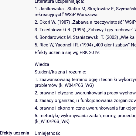
Literatura uzupełniająca:
1. Janikowska - Siatka M, Skrętowicz E, Szymańsk
rekreacyjnych” WSiP Warszawa
2. Okoń W. (1987) „Zabawa a rzeczywistość” WSi
3. Trześniowski R. (1995) „Zabawy i gry ruchowe
4. Bondarowicz M, Staniszewski T. (2003) „Wielka k
5. Rice W, Yaconelli R. (1994) „400 gier i zabaw”
Efekty uczenia się wg PRK 2019:
Wiedza
Student/ka zna i rozumie:
1. zaawansowaną terminologię i techniki wykorz
problemów (k_W04/P6S_WG)
2. prawne i etyczne uwarunkowania pracy wych
3. zasady organizacji i funkcjonowania zorganiz
4. prawne i ekonomiczne uwarunkowania funkcj
5. metodykę wykonywania zadań, normy, procedu
(k_W10/P6S_WK)
Efekty uczenia
Umiejętności