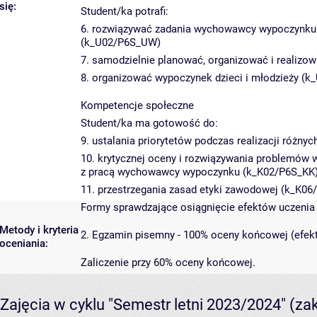
się:
Student/ka potrafi:
6. rozwiązywać zadania wychowawcy wypoczynku p
(k_U02/P6S_UW)
7. samodzielnie planować, organizować i reali
8. organizować wypoczynek dzieci i młodzieży (
Kompetencje społeczne
Student/ka ma gotowość do:
9. ustalania priorytetów podczas realizacji róż
10. krytycznej oceny i rozwiązywania problemów w
z pracą wychowawcy wypoczynku (k_K02/P6S_KK
11. przestrzegania zasad etyki zawodowej (k_K06
Formy sprawdzające osiągnięcie efektów uczenia 
Metody i kryteria
2. Egzamin pisemny - 100% oceny końcowej (efekt
oceniania:
Zaliczenie przy 60% oceny końcowej.
Zajęcia w cyklu "Semestr letni 2023/2024"
(za