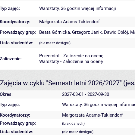
Typ zajęć:
Warsztaty, 36 godzin
więcej informacji
Koordynatorzy:
Małgorzata Adams-Tukiendorf
Prowadzący grup:
Beata Górnicka
,
Grzegorz Janik
,
Dawid Obłój
,
M
Lista studentów:
(nie masz dostępu)
Przedmiot - Zaliczenie na ocenę
Zaliczenie:
Warsztaty - Zaliczenie na ocenę
Zajęcia w cyklu "Semestr letni 2026/2027"
(je
Okres:
2027-03-01 - 2027-09-30
Typ zajęć:
Warsztaty, 36 godzin
więcej informac
Koordynatorzy:
Małgorzata Adams-Tukiendorf
Prowadzący grup:
(brak danych)
Lista studentów:
(nie masz dostępu)