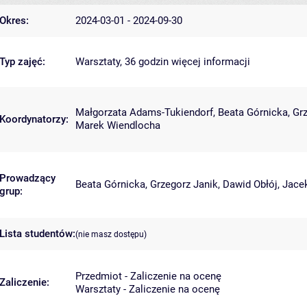
Okres:
2024-03-01 - 2024-09-30
Typ zajęć:
Warsztaty, 36 godzin
więcej informacji
Małgorzata Adams-Tukiendorf
,
Beata Górnicka
,
Gr
Koordynatorzy:
Marek Wiendlocha
Prowadzący
Beata Górnicka
,
Grzegorz Janik
,
Dawid Obłój
,
Jace
grup:
Lista studentów:
(nie masz dostępu)
Przedmiot - Zaliczenie na ocenę
Zaliczenie:
Warsztaty - Zaliczenie na ocenę