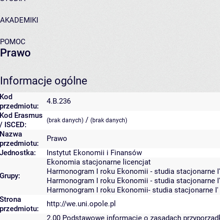
AKADEMIKI
POMOC
Prawo
Informacje ogólne
Kod
4.B.236
przedmiotu:
Kod Erasmus
/
(brak danych)
(brak danych)
/ ISCED:
Nazwa
Prawo
przedmiotu:
Jednostka:
Instytut Ekonomii i Finansów
Ekonomia stacjonarne licencjat
Harmonogram I roku Ekonomii - studia stacjonarne I'
Grupy:
Harmonogram I roku Ekonomii - studia stacjonarne I'
Harmonogram I roku Ekonomii- studia stacjonarne I' 
Strona
http://we.uni.opole.pl
przedmiotu:
2.00
Podstawowe informacje o zasadach przyporzą