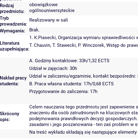
obowiązkowe
Rodzaj
ogólnouniwersyteckie
przedmiotu:
Tryb
Realizowany w sali
prowadzenia:
Brak.
Wymagania:
1. K.Piasecki, Organizacja wymiaru sprawiedliwości
Literatura
T. Chauvin, T. Stawecki, P. Winczorek, Wstęp do pr
uzupełniająca:
A. Godziny kontaktowe: 33h/1,32 ECTS
Udział w zajęciach: 30h
Udział w zaliczeniu/egzaminie, kontakt bezpośredni:
Nakład pracy
studenta:
B. Praca własna studenta: 17h/0,68 ECTS
Przygotowanie do zaliczenia: 17h
Celem nauczania tego przedmiotu jest zapewnienie 
znaczeniu dla osób zatrudnionych na kluczowych sta
Skrócony
podejmowania prawidłowych decyzji gospodarczych. 
opis:
zasadami i jego poszanowania - ten zaś problem w s
Na treść wykładu składają się następujące elementy 