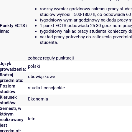
roczny wymiar godzinowy nakładu pracy studen
studiów wynosi 1500-1800 h, co odpowiada 60
tygodniowy wymiar godzinowy nakładu pracy st
Punkty ECTS i
1 punkt ECTS odpowiada 25-30 godzinom pracy 
inne:
tygodniowy nakład pracy studenta konieczny d
nakład pracy potrzebny do zaliczenia przedmi
studenta.
zobacz reguły punktacji
Język
polski
prowadzenia:
Rodzaj
obowiązkowe
przedmiotu:
Poziom
studia licencjackie
studiów:
Kierunek
Ekonomia
studiów:
Semestr, w
którym
letni
realizowany
jest
przedmiot: