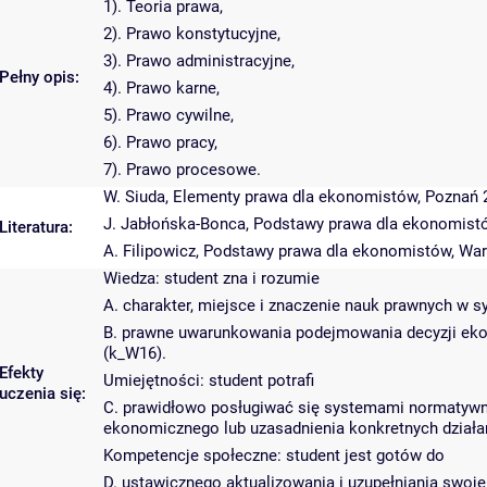
1). Teoria prawa,
2). Prawo konstytucyjne,
3). Prawo administracyjne,
Pełny opis:
4). Prawo karne,
5). Prawo cywilne,
6). Prawo pracy,
7). Prawo procesowe.
W. Siuda, Elementy prawa dla ekonomistów, Poznań 
J. Jabłońska-Bonca, Podstawy prawa dla ekonomist
Literatura:
A. Filipowicz, Podstawy prawa dla ekonomistów, Wa
Wiedza: student zna i rozumie
A. charakter, miejsce i znaczenie nauk prawnych w s
B. prawne uwarunkowania podejmowania decyzji ekon
(k_W16).
Efekty
Umiejętności: student potrafi
uczenia się:
C. prawidłowo posługiwać się systemami normatywn
ekonomicznego lub uzasadnienia konkretnych działań
Kompetencje społeczne: student jest gotów do
D. ustawicznego aktualizowania i uzupełniania swoj