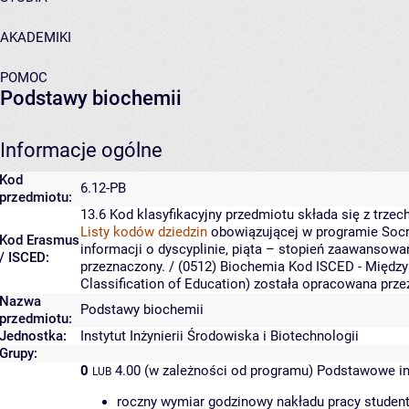
AKADEMIKI
POMOC
Podstawy biochemii
Informacje ogólne
Kod
6.12-PB
przedmiotu:
13.6
Kod klasyfikacyjny przedmiotu składa się z trzech
Listy kodów dziedzin
obowiązującej w programie Socr
Kod Erasmus
informacji o dyscyplinie, piąta – stopień zaawansowa
/ ISCED:
przeznaczony.
/ (0512) Biochemia
Kod ISCED - Między
Classification of Education) została opracowana prz
Nazwa
Podstawy biochemii
przedmiotu:
Jednostka:
Instytut Inżynierii Środowiska i Biotechnologii
Grupy:
0
4.00 (w zależności od programu)
Podstawowe in
LUB
roczny wymiar godzinowy nakładu pracy student