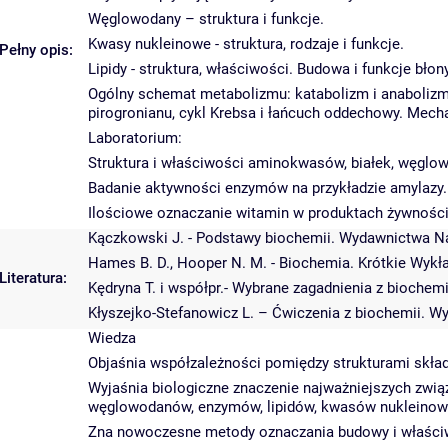
Węglowodany – struktura i funkcje.
Kwasy nukleinowe - struktura, rodzaje i funkcje.
Pełny opis:
Lipidy - struktura, właściwości. Budowa i funkcje bło
Ogólny schemat metabolizmu: katabolizm i anabolizm.
pirogronianu, cykl Krebsa i łańcuch oddechowy. Mec
Laboratorium:
Struktura i właściwości aminokwasów, białek, węglow
Badanie aktywności enzymów na przykładzie amylazy.
Ilościowe oznaczanie witamin w produktach żywnośc
Kączkowski J. - Podstawy biochemii. Wydawnictwa 
Hames B. D., Hooper N. M. - Biochemia. Krótkie Wy
Literatura:
Kędryna T. i współpr.- Wybrane zagadnienia z bioche
Kłyszejko-Stefanowicz L. – Ćwiczenia z biochemii
Wiedza
Objaśnia współzależności pomiędzy strukturami skład
Wyjaśnia biologiczne znaczenie najważniejszych zwi
węglowodanów, enzymów, lipidów, kwasów nukleinow
Zna nowoczesne metody oznaczania budowy i właści