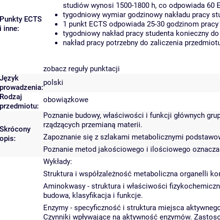
studiów wynosi 1500-1800 h, co odpowiada 60 
tygodniowy wymiar godzinowy nakładu pracy stu
Punkty ECTS
1 punkt ECTS odpowiada 25-30 godzinom pracy s
i inne:
tygodniowy nakład pracy studenta konieczny do
nakład pracy potrzebny do zaliczenia przedmio
zobacz reguły punktacji
Język
polski
prowadzenia:
Rodzaj
obowiązkowe
przedmiotu:
Poznanie budowy, właściwości i funkcji głównych g
rządzących przemianą materii.
Skrócony
Zapoznanie się z szlakami metabolicznymi podstawo
opis:
Poznanie metod jakościowego i ilościowego oznacz
Wykłady:
Struktura i współzależność metaboliczna organelli ko
Aminokwasy - struktura i właściwości fizykochemiczne
budowa, klasyfikacja i funkcje.
Enzymy - specyficzność i struktura miejsca aktywnego,
Czynniki wpływające na aktywność enzymów. Zastos