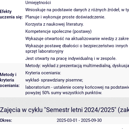
Umiejętności
Wnioskuje na podstawie danych z różnych źródeł, w 
Efekty
uczenia się:
Planuje i wykonuje proste doświadczenie.
Korzysta z naukowej literatury.
Kompetencje społeczne (postawy)
Wykazuje otwartość na aktualizowanie wiedzy z zak
Wykazuje postawę dbałości o bezpieczeństwo innych 
sprzęt laboratoryjny
Jest otwarty na pracę indywidualną i w zespole.
Metody: wykład z prezentacją multimedialną, dyskusj
Kryteria oceniania:
Metody i
kryteria
wykład- sprawdziany pisemne;
oceniania:
laboratorium - ustalenie oceny końcowej na podstaw
powyżej 50% sumy wszystkich punktów.
Zajęcia w cyklu "Semestr letni 2024/2025"
(za
Okres:
2025-03-01 - 2025-09-30