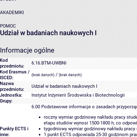
AKADEMIKI
POMOC
Udział w badaniach naukowych I
Informacje ogólne
Kod
6.16.BTM-UWBNI
przedmiotu:
Kod Erasmus /
/
(brak danych)
(brak danych)
ISCED:
Nazwa
Udział w badaniach naukowych I
przedmiotu:
Jednostka:
Instytut Inżynierii Środowiska i Biotechnologii
Grupy:
6.00
Podstawowe informacje o zasadach przyporz
roczny wymiar godzinowy nakładu pracy stude
etapu studiów wynosi 1500-1800 h, co odpow
Punkty ECTS i
tygodniowy wymiar godzinowy nakładu pracy 
inne:
1 punkt ECTS odpowiada 25-30 godzinom pracy