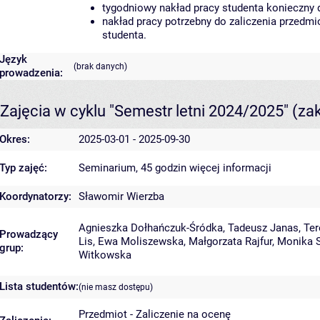
tygodniowy nakład pracy studenta konieczny 
nakład pracy potrzebny do zaliczenia przedm
studenta.
Język
(brak danych)
prowadzenia:
Zajęcia w cyklu "Semestr letni 2024/2025"
(za
Okres:
2025-03-01 - 2025-09-30
Typ zajęć:
Seminarium, 45 godzin
więcej informacji
Koordynatorzy:
Sławomir Wierzba
Agnieszka Dołhańczuk-Śródka
,
Tadeusz Janas
,
Ter
Prowadzący
Lis
,
Ewa Moliszewska
,
Małgorzata Rajfur
,
Monika 
grup:
Witkowska
Lista studentów:
(nie masz dostępu)
Przedmiot - Zaliczenie na ocenę