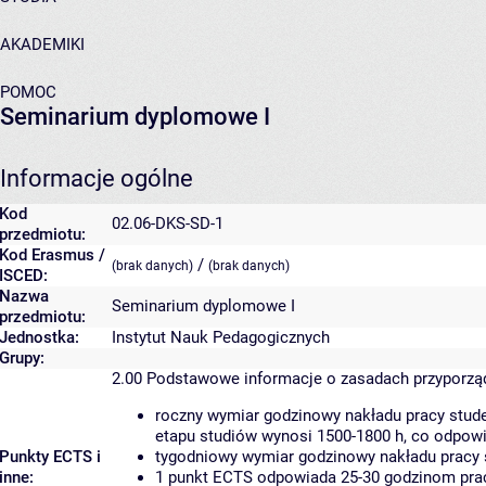
AKADEMIKI
POMOC
Seminarium dyplomowe I
Informacje ogólne
Kod
02.06-DKS-SD-1
przedmiotu:
Kod Erasmus /
/
(brak danych)
(brak danych)
ISCED:
Nazwa
Seminarium dyplomowe I
przedmiotu:
Jednostka:
Instytut Nauk Pedagogicznych
Grupy:
2.00
Podstawowe informacje o zasadach przyporz
roczny wymiar godzinowy nakładu pracy stude
etapu studiów wynosi 1500-1800 h, co odpow
Punkty ECTS i
tygodniowy wymiar godzinowy nakładu pracy 
inne:
1 punkt ECTS odpowiada 25-30 godzinom pracy