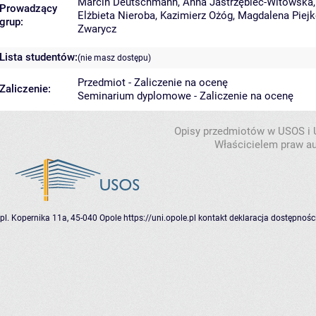
Marcin Deutschmann
,
Anna Jastrzębiec-Witowska
Prowadzący
Elżbieta Nieroba
,
Kazimierz Ożóg
,
Magdalena Piejk
grup:
Zwarycz
Lista studentów:
(nie masz dostępu)
Przedmiot - Zaliczenie na ocenę
Zaliczenie:
Seminarium dyplomowe - Zaliczenie na ocenę
Opisy przedmiotów w USOS i
Właścicielem praw au
pl. Kopernika 11a, 45-040 Opole
https://uni.opole.pl
kontakt
deklaracja dostępnośc