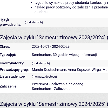
tygodniowy nakład pracy studenta konieczny 
nakład pracy potrzebny do zaliczenia przedm
studenta.
Język
(brak danych)
prowadzenia:
Zajęcia w cyklu "Semestr zimowy 2023/2024"
Okres:
2023-10-01 - 2024-02-29
Typ zajęć:
Seminarium, 30 godzin
więcej informacji
Koordynatorzy:
(brak danych)
Prowadzący grup:
Marcin Deutschmann
,
Anna Kopczak-Wirga
,
Mag
Lista studentów:
(nie masz dostępu)
Przedmiot - Zaliczenie na ocenę
Zaliczenie:
Seminarium - Zaliczenie
Zajęcia w cyklu "Semestr zimowy 2024/2025"