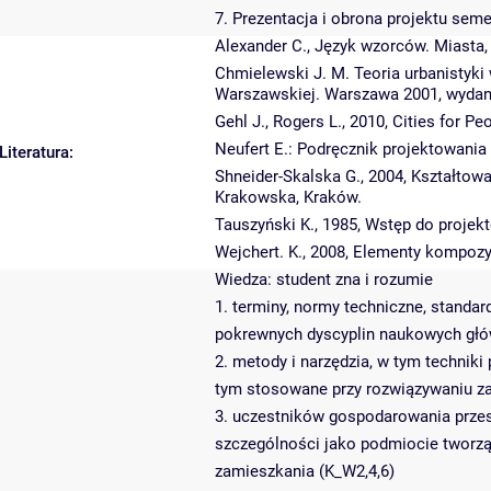
7. Prezentacja i obrona projektu sem
Alexander C., Język wzorców. Miasta,
Chmielewski J. M. Teoria urbanistyki
Warszawskiej. Warszawa 2001, wydani
Gehl J., Rogers L., 2010, Cities for Pe
Neufert E.: Podręcznik projektowani
Literatura:
Shneider-Skalska G., 2004, Kształto
Krakowska, Kraków.
Tauszyński K., 1985, Wstęp do projek
Wejchert. K., 2008, Elementy kompozyc
Wiedza: student zna i rozumie
1. terminy, normy techniczne, standa
pokrewnych dyscyplin naukowych głów
2. metody i narzędzia, w tym techniki
tym stosowane przy rozwiązywaniu za
3. uczestników gospodarowania przes
szczególności jako podmiocie tworzą
zamieszkania (K_W2,4,6)