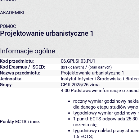
AKADEMIKI
POMOC
Projektowanie urbanistyczne 1
Informacje ogólne
Kod przedmiotu:
06.GPI.SI.03.PU1
Kod Erasmus / ISCED:
/
(brak danych)
(brak danych)
Nazwa przedmiotu:
Projektowanie urbanistyczne 1
Jednostka:
Instytut Inżynierii Środowiska i Biote
Grupy:
GP II 2025/26 zima
4.00
Podstawowe informacje o zasad
roczny wymiar godzinowy nakład
dla danego etapu studiów wyno
tygodniowy wymiar godzinowy n
1 punkt ECTS odpowiada 25-30 
Punkty ECTS i inne:
uczenia się;
tygodniowy nakład pracy studen
1,5 ECTS;