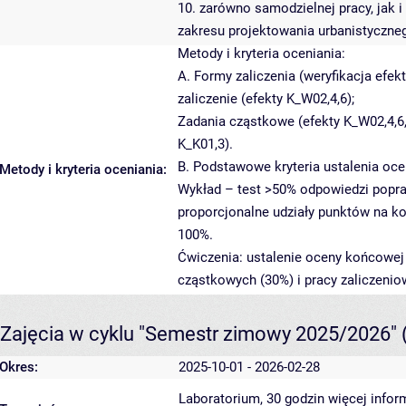
10. zarówno samodzielnej pracy, jak i
zakresu projektowania urbanistyczne
Metody i kryteria oceniania:
A. Formy zaliczenia (weryfikacja efek
zaliczenie (efekty K_W02,4,6);
Zadania cząstkowe (efekty K_W02,4,6,
K_K01,3).
B. Podstawowe kryteria ustalenia oce
Metody i kryteria oceniania:
Wykład – test >50% odpowiedzi popra
proporcjonalne udziały punktów na ko
100%.
Ćwiczenia: ustalenie oceny końcowej
cząstkowych (30%) i pracy zaliczenio
Zajęcia w cyklu "Semestr zimowy 2025/2026"
Okres:
2025-10-01 - 2026-02-28
Laboratorium, 30 godzin
więcej infor