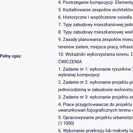
4. Postrzeganie kompozycji. Element
5. Kształtowanie zespołów architekto
6. Historyczne i współczesne osiedl
7. Typy zabudowy mieszkaniowej jedno
8. Typy zabudowy mieszkaniowej wiel
9. Zasady planowania zespołów miesz
terenów zieleni, miejsca pracy, infra
10. Wskaźniki wykorzystania terenu. 
Pełny opis:
ĆWICZENIA
1. Zadanie nr 1: wykonanie rysunków
wybranej kompozycji
2. Zadanie nr 2: wykonanie projektu 
jednorodzinną w zabudowie wolnostoją
3. Zadanie nr 3: wykonanie projektu 
4. Prace przygotowawcze do projektu 
uwarunkowań fizjograficznych terenu
5. Opracowywanie projektu urbanisty
(1:1000)
6. Wykonanie przekroju lub makiety l