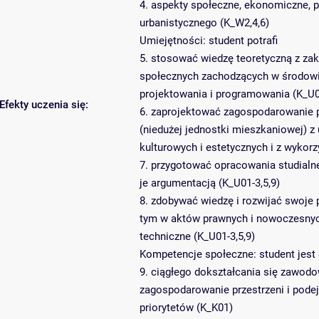
4. aspekty społeczne, ekonomiczne, 
urbanistycznego (K_W2,4,6)
Umiejętności: student potrafi
5. stosować wiedzę teoretyczną z zak
społecznych zachodzących w środowis
projektowania i programowania (K_U01
Efekty uczenia się:
6. zaprojektować zagospodarowanie p
(niedużej jednostki mieszkaniowej) z
kulturowych i estetycznych i z wykorz
7. przygotować opracowania studialne
je argumentacją (K_U01-3,5,9)
8. zdobywać wiedzę i rozwijać swoje p
tym w aktów prawnych i nowoczesnych 
techniczne (K_U01-3,5,9)
Kompetencje społeczne: student jest
9. ciągłego dokształcania się zawod
zagospodarowanie przestrzeni i pode
priorytetów (K_K01)