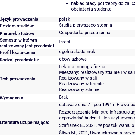
nakład pracy potrzebny do zali
obciążenia studenta.
Język prowadzenia:
polski
Studia pierwszego stopnia
Poziom studiów:
Gospodarka przestrzenna
Kierunek studiów:
Semestr, w którym
trzeci
realizowany jest przedmiot:
ogólnoakademicki
Profil kształcenia:
obowiązkowe
Rodzaj przedmiotu:
Lektura monograficzna
Mieszany: realizowany zdalnie i w sali
Realizowany w sali
Tryb prowadzenia:
Realizowany w terenie
Realizowany zdalnie
Brak
Wymagania:
ustawa z dnia 7 lipca 1994 r. Prawo 
Rozporządzenie Ministra Infrastruktu
odpowiadać budynki i ich usytuowani
Literatura uzupełniająca:
Szafranek E., 2021, W poszukiwaniu o
Śliwa M., 2021, Uwarunkowania przyr