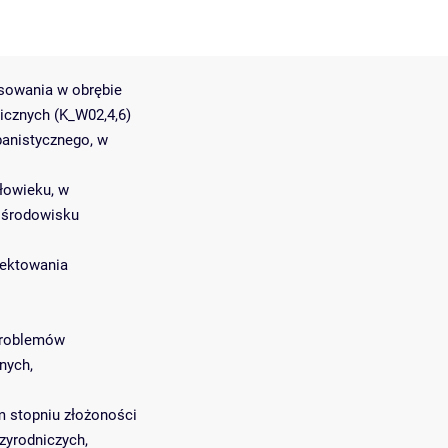
osowania w obrębie
icznych (K_W02,4,6)
banistycznego, w
łowieku, w
w środowisku
jektowania
 problemów
nych,
m stopniu złożoności
zyrodniczych,