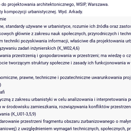
p do projektowania architektonicznego, WSIP, Warszawa.
ty kompozycji urbanistycznej. Wyd. Arkady.
umie
zne, standardy używane w urbanistyce, rozumie ich źródła oraz zast
owych głównie z zakresu nauk społecznych, przyrodniczych i techn
ym techniki pozyskiwania informacji, właściwe dla projektowania ur
zywaniu zadań inżynierskich (K_W02,4,6)
ania przestrzenią i gospodarowania w przestrzeni; ma wiedzę o cz
ocie tworzącym struktury społeczne i zasady ich funkcjonowania 
nomiczne, prawne, techniczne i pozatechniczne uwarunkowania pro
)
afi
yczną z zakresu urbanistyki w celu analizowania i interpretowania
 w środowisku zamieszkania, rozwiązywania konfliktów przestrzen
ania (K_U01-3,5,9)
darowanie przestrzeni fragmentu obszaru zurbanizowanego o mały
kaniowej) z uwzględnieniem wymagań technicznych, społecznych, pr