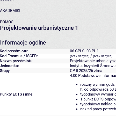
AKADEMIKI
POMOC
Projektowanie urbanistyczne 1
Informacje ogólne
Kod przedmiotu:
06.GPI.SI.03.PU1
Kod Erasmus / ISCED:
/
(brak danych)
(brak danych)
Nazwa przedmiotu:
Projektowanie urbanistycz
Jednostka:
Instytut Inżynierii Środowi
Grupy:
GP II 2025/26 zima
4.00
Podstawowe informac
roczny wymiar godzi
h, co odpowiada 60 
Punkty ECTS i inne:
tygodniowy wymiar g
1 punkt ECTS odpowi
tygodniowy nakład p
nakład pracy potrze