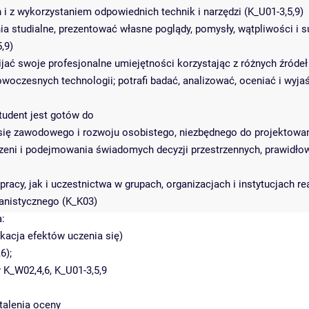
 i z wykorzystaniem odpowiednich technik i narzędzi (K_U01-3,5,9)
a studialne, prezentować własne poglądy, pomysły, wątpliwości i su
,9)
jać swoje profesjonalne umiejętności korzystając z różnych źródeł 
woczesnych technologii; potrafi badać, analizować, oceniać i wyja
tudent jest gotów do
 się zawodowego i rozwoju osobistego, niezbędnego do projektowa
zeni i podejmowania świadomych decyzji przestrzennych, prawidło
racy, jak i uczestnictwa w grupach, organizacjach i instytucjach re
anistycznego (K_K03)
a:
ikacja efektów uczenia się)
6);
 K_W02,4,6, K_U01-3,5,9
talenia oceny