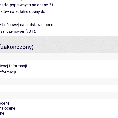
iedzi poprawnych na ocenę 3 i
nktów na kolejne oceny do
ny końcowej na podstawie ocen
 zaliczeniowej (70%).
(zakończony)
ięcej informacji
informacji
 ocenę
 na ocenę
enę