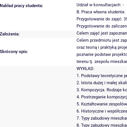
Udział w konsultacjach: -
Nakład pracy studenta:
B. Praca własna studenta:
Przygotowanie do zajęć: 3
Przygotowanie do zaliczen
Celem zajęć jest zapozna
Założenia:
Celem przedmiotu jest zap
oraz teorią i praktyką pr
Skrócony opis:
poznanie podstaw projekt
terenu tj. zespołu mieszk
WYKŁAD:
1. Podstawy teoretyczne 
2. Istota dużej i małej sk
3. Kompozycja. Rodzaje k
4. Postrzeganie kompozycj
5. Kształtowanie zespołów
6. Historyczne i współcze
7. Typy zabudowy mieszkan
8. Typy zabudowy mieszkan