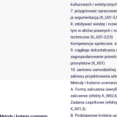
kulturowych i estetycznych
7. przygotować opracowani
je argumentacją (K_U01-3,5
8. zdobywać wiedzę i rozwi
tym w aktów prawnych i no
techniczne (K_U01-3,5,9)
Kompetencje społeczne: s
9. ciągłego dokształcania
zagospodarowanie przestr
priorytetów (K_K01)
10. zarówno samodzielnej p
zakresu projektowania urb
Metody i kryteria oceniani
A. Formy zaliczenia (weryf
zaliczenie (efekty K_W02,4,
Zadania cząstkowe (efekty
K_K01,3).
B. Podstawowe kryteria us
Metody i kryteria oceniania: