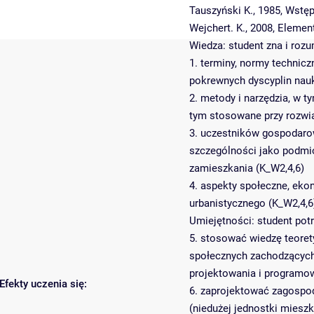
Tauszyński K., 1985, Wstę
Wejchert. K., 2008, Elemen
Wiedza: student zna i roz
1. terminy, normy technic
pokrewnych dyscyplin nauk
2. metody i narzędzia, w t
tym stosowane przy rozwią
3. uczestników gospodarow
szczególności jako podmi
zamieszkania (K_W2,4,6)
4. aspekty społeczne, eko
urbanistycznego (K_W2,4,6
Umiejętności: student potr
5. stosować wiedzę teoret
społecznych zachodzących
projektowania i programow
Efekty uczenia się:
6. zaprojektować zagospo
(niedużej jednostki miesz