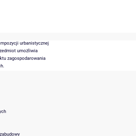
mpozycji urbanistycznej
rzedmiot umożliwia
ektu zagospodarowania
ch.
ych
e zabudowy