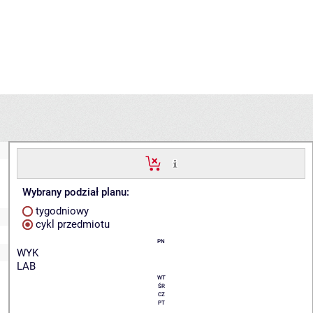
Wybrany podział planu:
tygodniowy
cykl przedmiotu
PN
WYK
LAB
WT
ŚR
CZ
PT