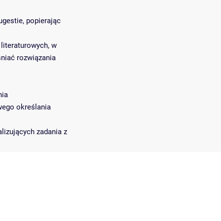
gestie, popierając
literaturowych, w
śniać rozwiązania
nia
wego określania
alizujących zadania z