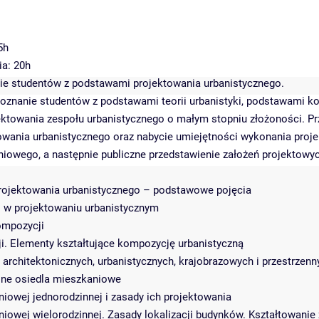
5h
ia: 20h
nie studentów z podstawami projektowania urbanistycznego.
oznanie studentów z podstawami teorii urbanistyki, podstawami ko
ojektowania zespołu urbanistycznego o małym stopniu złożoności. P
owania urbanistycznego oraz nabycie umiejętności wykonania proj
aniowego, a następnie publiczne przedstawienie założeń projektowy
projektowania urbanistycznego – podstawowe pojęcia
ali w projektowaniu urbanistycznym
ompozycji
i. Elementy kształtujące kompozycję urbanistyczną
 architektonicznych, urbanistycznych, krajobrazowych i przestrzenn
sne osiedla mieszkaniowe
iowej jednorodzinnej i zasady ich projektowania
iowej wielorodzinnej. Zasady lokalizacji budynków. Kształtowani