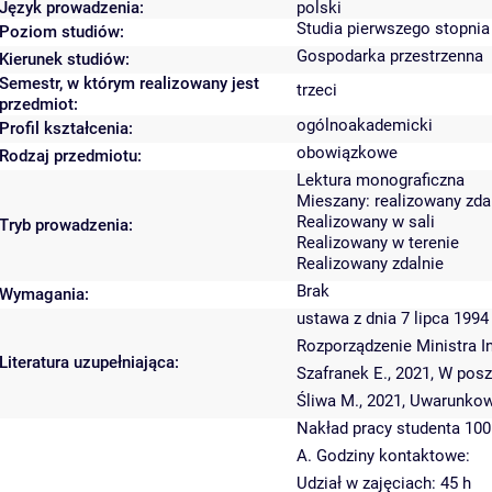
Język prowadzenia:
polski
Studia pierwszego stopnia
Poziom studiów:
Gospodarka przestrzenna
Kierunek studiów:
Semestr, w którym realizowany jest
trzeci
przedmiot:
ogólnoakademicki
Profil kształcenia:
obowiązkowe
Rodzaj przedmiotu:
Lektura monograficzna
Mieszany: realizowany zdal
Realizowany w sali
Tryb prowadzenia:
Realizowany w terenie
Realizowany zdalnie
Brak
Wymagania:
ustawa z dnia 7 lipca 199
Rozporządzenie Ministra I
Literatura uzupełniająca:
Szafranek E., 2021, W pos
Śliwa M., 2021, Uwarunkow
Nakład pracy studenta 100
A. Godziny kontaktowe:
Udział w zajęciach: 45 h