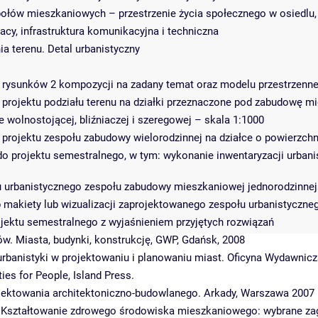
ołów mieszkaniowych – przestrzenie życia społecznego w osiedlu,
racy, infrastruktura komunikacyjna i techniczna
a terenu. Detal urbanistyczny
e rysunków 2 kompozycji na zadany temat oraz modelu przestrzenn
e projektu podziału terenu na działki przeznaczone pod zabudowę 
 wolnostojącej, bliźniaczej i szeregowej – skala 1:1000
e projektu zespołu zabudowy wielorodzinnej na działce o powierzchn
o projektu semestralnego, w tym: wykonanie inwentaryzacji urbanis
 urbanistycznego zespołu zabudowy mieszkaniowej jednorodzinnej i
b makiety lub wizualizacji zaprojektowanego zespołu urbanistyczne
rojektu semestralnego z wyjaśnieniem przyjętych rozwiązań
ów. Miasta, budynki, konstrukcję, GWP, Gdańsk, 2008
urbanistyki w projektowaniu i planowaniu miast. Oficyna Wydawnicz
ties for People, Island Press.
ojektowania architektoniczno-budowlanego. Arkady, Warszawa 2007
, Kształtowanie zdrowego środowiska mieszkaniowego: wybrane zag