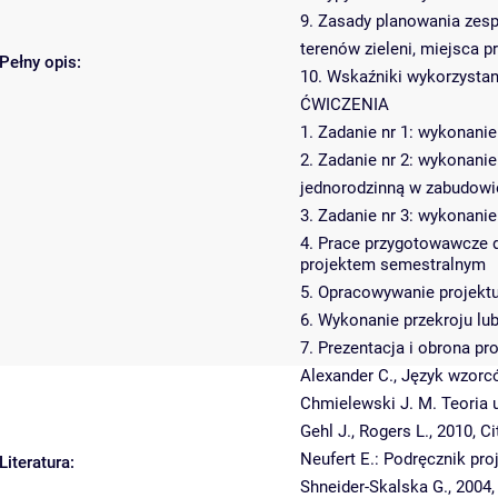
9. Zasady planowania zesp
terenów zieleni, miejsca p
Pełny opis:
10. Wskaźniki wykorzystani
ĆWICZENIA
1. Zadanie nr 1: wykonani
2. Zadanie nr 2: wykonani
jednorodzinną w zabudowie
3. Zadanie nr 3: wykonani
4. Prace przygotowawcze d
projektem semestralnym
5. Opracowywanie projektu
6. Wykonanie przekroju lu
7. Prezentacja i obrona p
Alexander C., Język wzorc
Chmielewski J. M. Teoria 
Gehl J., Rogers L., 2010, Ci
Neufert E.: Podręcznik pr
Literatura:
Shneider-Skalska G., 2004