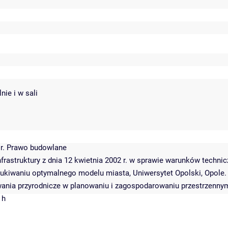
nie i w sali
4 r. Prawo budowlane
nfrastruktury z dnia 12 kwietnia 2002 r. w sprawie warunków techn
zukiwaniu optymalnego modelu miasta, Uniwersytet Opolski, Opole.
ania przyrodnicze w planowaniu i zagospodarowaniu przestrzennym m
 h