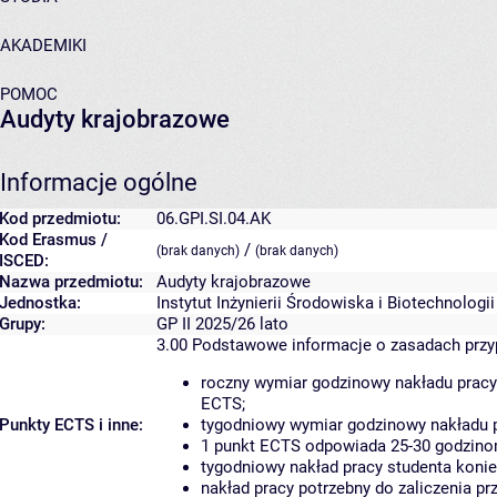
AKADEMIKI
POMOC
Audyty krajobrazowe
Informacje ogólne
Kod przedmiotu:
06.GPI.SI.04.AK
Kod Erasmus /
/
(brak danych)
(brak danych)
ISCED:
Nazwa przedmiotu:
Audyty krajobrazowe
Jednostka:
Instytut Inżynierii Środowiska i Biotechnologii
Grupy:
GP II 2025/26 lato
3.00
Podstawowe informacje o zasadach prz
roczny wymiar godzinowy nakładu pracy
ECTS;
Punkty ECTS i inne:
tygodniowy wymiar godzinowy nakładu p
1 punkt ECTS odpowiada 25-30 godzinom
tygodniowy nakład pracy studenta konie
nakład pracy potrzebny do zaliczenia p