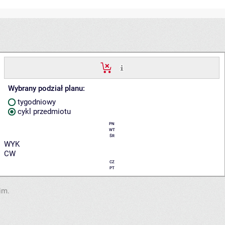
Wybrany podział planu:
tygodniowy
cykl przedmiotu
PN
WT
ŚR
WYK
CW
CZ
PT
im.