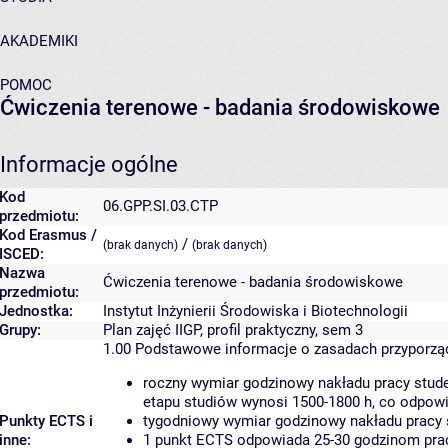
AKADEMIKI
POMOC
Ćwiczenia terenowe - badania środowiskowe
Informacje ogólne
Kod
06.GPP.SI.03.CTP
przedmiotu:
Kod Erasmus /
/
(brak danych)
(brak danych)
ISCED:
Nazwa
Ćwiczenia terenowe - badania środowiskowe
przedmiotu:
Jednostka:
Instytut Inżynierii Środowiska i Biotechnologii
Grupy:
Plan zajęć IIGP, profil praktyczny, sem 3
1.00
Podstawowe informacje o zasadach przyporz
roczny wymiar godzinowy nakładu pracy stude
etapu studiów wynosi 1500-1800 h, co odpow
Punkty ECTS i
tygodniowy wymiar godzinowy nakładu pracy 
inne:
1 punkt ECTS odpowiada 25-30 godzinom pracy