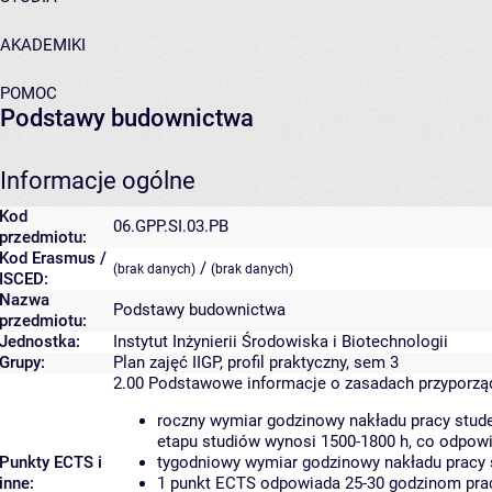
AKADEMIKI
POMOC
Podstawy budownictwa
Informacje ogólne
Kod
06.GPP.SI.03.PB
przedmiotu:
Kod Erasmus /
/
(brak danych)
(brak danych)
ISCED:
Nazwa
Podstawy budownictwa
przedmiotu:
Jednostka:
Instytut Inżynierii Środowiska i Biotechnologii
Grupy:
Plan zajęć IIGP, profil praktyczny, sem 3
2.00
Podstawowe informacje o zasadach przyporz
roczny wymiar godzinowy nakładu pracy stude
etapu studiów wynosi 1500-1800 h, co odpow
Punkty ECTS i
tygodniowy wymiar godzinowy nakładu pracy 
inne:
1 punkt ECTS odpowiada 25-30 godzinom pracy