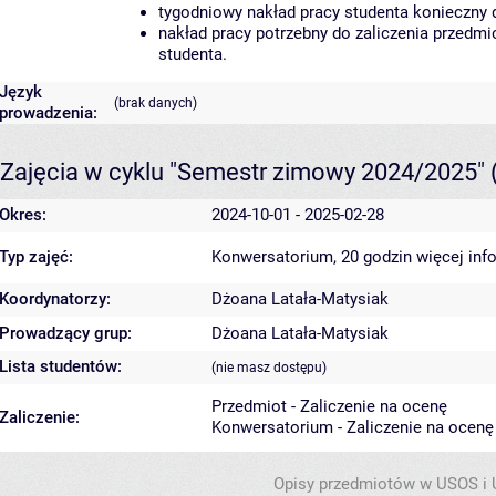
tygodniowy nakład pracy studenta konieczny 
nakład pracy potrzebny do zaliczenia przedm
studenta.
Język
(brak danych)
prowadzenia:
Zajęcia w cyklu "Semestr zimowy 2024/2025"
Okres:
2024-10-01 - 2025-02-28
Typ zajęć:
Konwersatorium, 20 godzin
więcej inf
Koordynatorzy:
Dżoana Latała-Matysiak
Prowadzący grup:
Dżoana Latała-Matysiak
Lista studentów:
(nie masz dostępu)
Przedmiot - Zaliczenie na ocenę
Zaliczenie:
Konwersatorium - Zaliczenie na ocenę
Opisy przedmiotów w USOS i