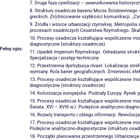
7. Druga faza cywilizacji – uwarunkowania historycz
8. Struktury osadnicze basenu Morza Śródziemnego w 
greckich. Zróżnicowanie szybkości komunikacji. „Cywi
9. Źródła i wzorce urbanizacji rzymskiej. Metropoli
procesach osadniczych Cesarstwa Rzymskiego. Skala 
10. Procesy osadnicze kształtujące współczesne miasta
diagnostyczne (struktury osadnicze)
Pełny opis:
11. Upadek Imperium Rzymskiego. Odradzanie struktur
Specjalizacja i postęp techniczny
12. Przestrzenna dystrybucja miast. Lokalizacje str
wymiany. Rola barier geograficznych. Zmienność efe
13. Procesy osadnicze kształtujące współczesne miast
diagnostyczne (struktury osadnicze)
14. Kolonizacja europejska. Podziały Europy. Rynek 
15. Procesy osadnicze kształtujące współczesne mia
Świata. XVI – XVIII w.). Podejście analityczno-diagn
16. Rozwój transportu i obiegu informacji. Rewolucj
17. Procesy osadnicze kształtujące współczesne mias
Podejście analityczno-diagnostyczne (struktury osad
18. Początki planowania przestrzennego Urbanizacj