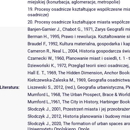
miejskiej (konurbacja, aglomeracje, metropolie)
19. Procesy osadnicze kształtujące współczesne mias
osadnicze)
20. Procesy osadnicze kształtujące miasta współczes
Banjen-Garnier J., Chabot G., 1971, Zarys Geograf
Berman H., 1995, Prawo i rewolucja. Kształtowanie s
Braudel F., 1992, Kultura materialna, gospodarka i ka
Cameron R., Neal L., 2004, Historia gospodarcza świ
Czarnecki W., 1960, Planowanie miast i osiedli, t. 1 -
Dziewoński K., 1972, Przegląd teorii sieci osadnicz
Hall E. T., 1969, The Hidden Dimension, Anchor Book
Kiełczewska-Zaleska M., 1969, Geografia osadnictw
Literatura:
Liszewski S., 2012, (red.), Geografia urbanistyczna,
Mumford L, 1968, The Urban Prospect, Brace & World
Mumford L.,1961, The City in History, Harbinger Boo
Słodczyk J., 2001, Przestrzeń miasta i jej przeobra
Słodczyk J., 2012, Historia planowania i budowy mi
Słodczyk J., 2020, The formation of urban spaces aro
Uniwersytetu Opolskiego, Opole.