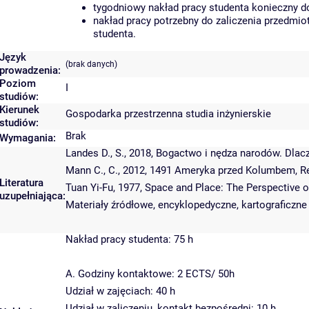
tygodniowy nakład pracy studenta konieczny d
nakład pracy potrzebny do zaliczenia przedmi
studenta.
Język
(brak danych)
prowadzenia:
Poziom
I
studiów:
Kierunek
Gospodarka przestrzenna studia inżynierskie
studiów:
Brak
Wymagania:
Landes D., S., 2018, Bogactwo i nędza narodów. Dlacz
Mann C., C., 2012, 1491 Ameryka przed Kolumbem, Re
Literatura
Tuan Yi-Fu, 1977, Space and Place: The Perspective o
uzupełniająca:
Materiały źródłowe, encyklopedyczne, kartograficzne 
Nakład pracy studenta: 75 h
A. Godziny kontaktowe: 2 ECTS/ 50h
Udział w zajęciach: 40 h
Udział w zaliczeniu, kontakt bezpośredni: 10 h