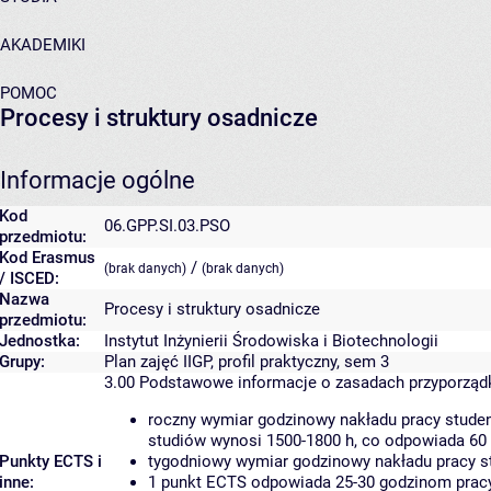
AKADEMIKI
POMOC
Procesy i struktury osadnicze
Informacje ogólne
Kod
06.GPP.SI.03.PSO
przedmiotu:
Kod Erasmus
/
(brak danych)
(brak danych)
/ ISCED:
Nazwa
Procesy i struktury osadnicze
przedmiotu:
Jednostka:
Instytut Inżynierii Środowiska i Biotechnologii
Grupy:
Plan zajęć IIGP, profil praktyczny, sem 3
3.00
Podstawowe informacje o zasadach przyporzą
roczny wymiar godzinowy nakładu pracy studen
studiów wynosi 1500-1800 h, co odpowiada 60
Punkty ECTS i
tygodniowy wymiar godzinowy nakładu pracy st
inne:
1 punkt ECTS odpowiada 25-30 godzinom pracy 