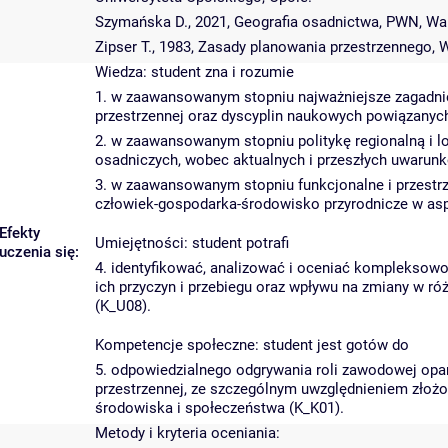
Szymańska D., 2021, Geografia osadnictwa, PWN, Wa
Zipser T., 1983, Zasady planowania przestrzennego
Wiedza: student zna i rozumie
1. w zaawansowanym stopniu najważniejsze zagadnien
przestrzennej oraz dyscyplin naukowych powiązanyc
2. w zaawansowanym stopniu politykę regionalną i l
osadniczych, wobec aktualnych i przeszłych uwarunk
3. w zaawansowanym stopniu funkcjonalne i przestrz
człowiek-gospodarka-środowisko przyrodnicze w as
Efekty
Umiejętności: student potrafi
uczenia się:
4. identyfikować, analizować i oceniać kompleksowoś
ich przyczyn i przebiegu oraz wpływu na zmiany w 
(K_U08).
Kompetencje społeczne: student jest gotów do
5. odpowiedzialnego odgrywania roli zawodowej opart
przestrzennej, ze szczególnym uwzględnieniem złoż
środowiska i społeczeństwa (K_K01).
Metody i kryteria oceniania: