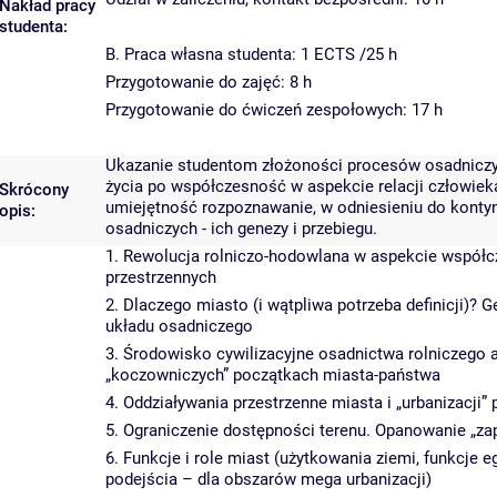
Nakład pracy
studenta:
B. Praca własna studenta: 1 ECTS /25 h
Przygotowanie do zajęć: 8 h
Przygotowanie do ćwiczeń zespołowych: 17 h
Ukazanie studentom złożoności procesów osadniczych
życia po współczesność w aspekcie relacji człowiek
Skrócony
umiejętność rozpoznawanie, w odniesieniu do kont
opis:
osadniczych - ich genezy i przebiegu.
1. Rewolucja rolniczo-hodowlana w aspekcie współcze
przestrzennych
2. Dlaczego miasto (i wątpliwa potrzeba definicji)? 
układu osadniczego
3. Środowisko cywilizacyjne osadnictwa rolniczego 
„koczowniczych” początkach miasta-państwa
4. Oddziaływania przestrzenne miasta i „urbanizacji
5. Ograniczenie dostępności terenu. Opanowanie „za
6. Funkcje i role miast (użytkowania ziemi, funkcje
podejścia – dla obszarów mega urbanizacji)