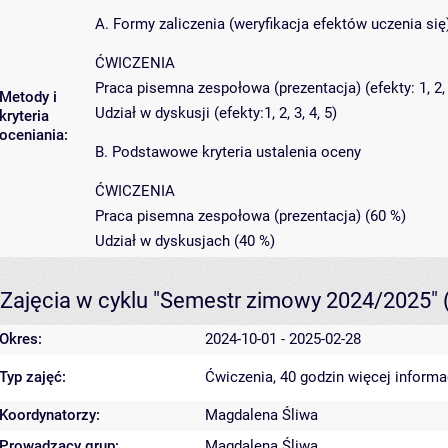
A. Formy zaliczenia (weryfikacja efektów uczenia się
ĆWICZENIA
Praca pisemna zespołowa (prezentacja) (efekty: 1, 2, 3
Metody i
Udział w dyskusji (efekty:1, 2, 3, 4, 5)
kryteria
oceniania:
B. Podstawowe kryteria ustalenia oceny
ĆWICZENIA
Praca pisemna zespołowa (prezentacja) (60 %)
Udział w dyskusjach (40 %)
Zajęcia w cyklu "Semestr zimowy 2024/2025"
Okres:
2024-10-01 - 2025-02-28
Typ zajęć:
Ćwiczenia, 40 godzin
więcej informa
Koordynatorzy:
Magdalena Śliwa
Prowadzący grup:
Magdalena Śliwa