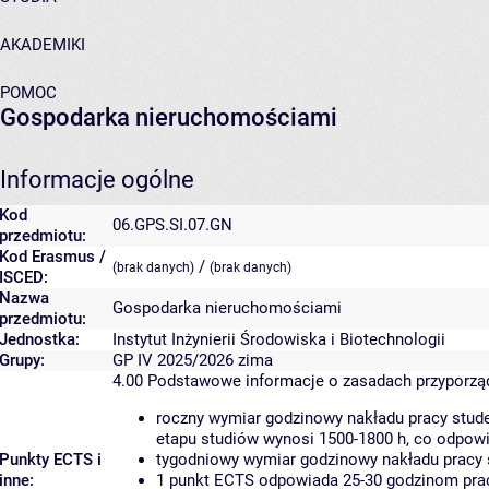
AKADEMIKI
POMOC
Gospodarka nieruchomościami
Informacje ogólne
Kod
06.GPS.SI.07.GN
przedmiotu:
Kod Erasmus /
/
(brak danych)
(brak danych)
ISCED:
Nazwa
Gospodarka nieruchomościami
przedmiotu:
Jednostka:
Instytut Inżynierii Środowiska i Biotechnologii
Grupy:
GP IV 2025/2026 zima
4.00
Podstawowe informacje o zasadach przyporz
roczny wymiar godzinowy nakładu pracy stude
etapu studiów wynosi 1500-1800 h, co odpow
Punkty ECTS i
tygodniowy wymiar godzinowy nakładu pracy 
inne:
1 punkt ECTS odpowiada 25-30 godzinom pracy