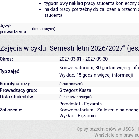
tygodniowy nakład pracy studenta konieczny 
nakład pracy potrzebny do zaliczenia przedm
studenta.
Język
(brak danych)
prowadzenia:
Zajęcia w cyklu "Semestr letni 2026/2027"
(je
Okres:
2027-03-01 - 2027-09-30
Konwersatorium, 30 godzin
więcej inf
Typ zajęć:
Wykład, 15 godzin
więcej informacji
Koordynatorzy:
(brak danych)
Prowadzący grup:
Grzegorz Kusza
Lista studentów:
(nie masz dostępu)
Przedmiot - Egzamin
Zaliczenie:
Konwersatorium - Zaliczenie na ocenę
Wykład - Egzamin
Opisy przedmiotów w USOS i
Właścicielem praw au