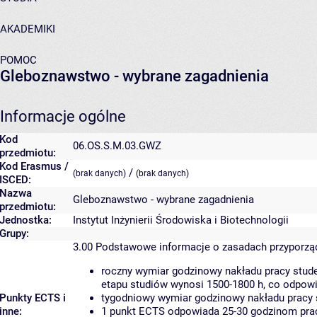
AKADEMIKI
POMOC
Gleboznawstwo - wybrane zagadnienia
Informacje ogólne
Kod
06.OS.S.M.03.GWZ
przedmiotu:
Kod Erasmus /
/
(brak danych)
(brak danych)
ISCED:
Nazwa
Gleboznawstwo - wybrane zagadnienia
przedmiotu:
Jednostka:
Instytut Inżynierii Środowiska i Biotechnologii
Grupy:
3.00
Podstawowe informacje o zasadach przyporz
roczny wymiar godzinowy nakładu pracy stude
etapu studiów wynosi 1500-1800 h, co odpow
Punkty ECTS i
tygodniowy wymiar godzinowy nakładu pracy 
inne:
1 punkt ECTS odpowiada 25-30 godzinom pracy